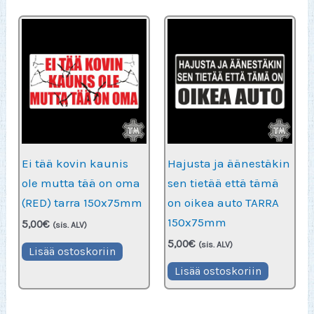
Ei tää kovin kaunis
Hajusta ja äänestäkin
ole mutta tää on oma
sen tietää että tämä
(RED) tarra 150x75mm
on oikea auto TARRA
150x75mm
5,00
€
(sis. ALV)
5,00
€
(sis. ALV)
Lisää ostoskoriin
Lisää ostoskoriin