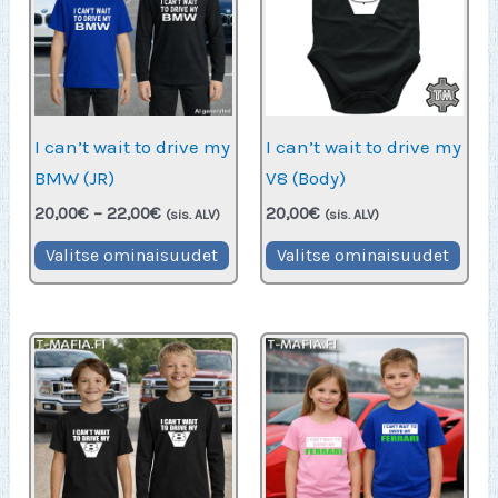
tehdä
teh
valinnat
vali
tuotteen
tuot
sivulla.
sivu
I can’t wait to drive my
I can’t wait to drive my
BMW (JR)
V8 (Body)
Hintaluokka:
20,00
€
–
22,00
€
20,00
€
(sis. ALV)
(sis. ALV)
20,00€
Tällä
Täll
-
Valitse ominaisuudet
Valitse ominaisuudet
22,00€
tuotteella
tuot
on
on
useampi
use
muunnelma.
muu
Voit
Voit
tehdä
teh
valinnat
vali
tuotteen
tuot