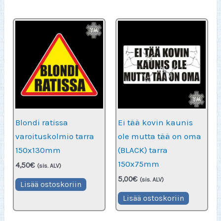
Blondi ratissa
Ei tää kovin kaunis
varoituskolmio tarra
ole mutta tää on oma
150x130mm
(BLACK) tarra
150x75mm
4,50
€
(sis. ALV)
5,00
€
(sis. ALV)
Lisää ostoskoriin
Lisää ostoskoriin