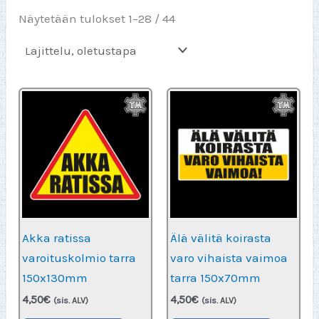
Näytetään tulokset 1–28 / 44
Akka ratissa
Älä välitä koirasta
varoituskolmio tarra
varo vihaista vaimoa
150x130mm
tarra 150x70mm
4,50
€
4,50
€
(sis. ALV)
(sis. ALV)