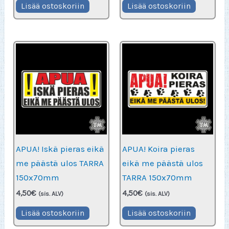
Lisää ostoskoriin
Lisää ostoskoriin
APUA! Iskä pieras eikä
APUA! Koira pieras
me päästä ulos TARRA
eikä me päästä ulos
150x70mm
TARRA 150x70mm
4,50
€
4,50
€
(sis. ALV)
(sis. ALV)
Lisää ostoskoriin
Lisää ostoskoriin