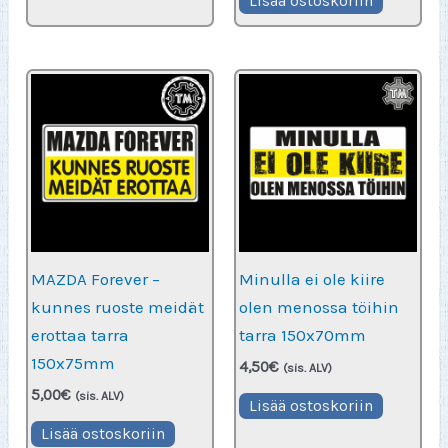
Lisää ostoskoriin
4,50€.
3,00€.
MAZDA Forever –
Minulla ei ole kiire
kunnes ruoste meidät
olen menossa töihin
erottaa tarra
tarra 150x70mm
150x75mm
4,50
€
(sis. ALV)
5,00
€
(sis. ALV)
Lisää ostoskoriin
Lisää ostoskoriin