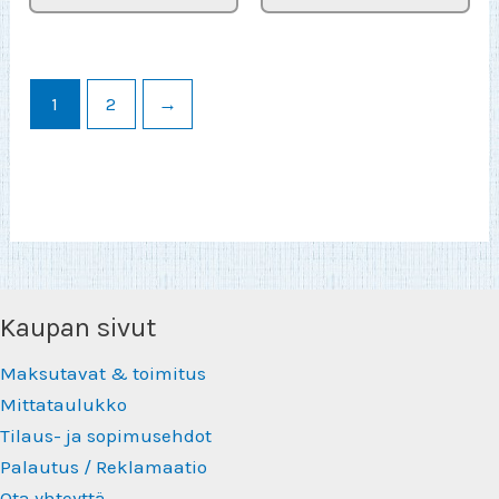
1
2
→
Kaupan sivut
Maksutavat & toimitus
Mittataulukko
Tilaus- ja sopimusehdot
Palautus / Reklamaatio
Ota yhteyttä