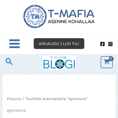
Siirry
sisältöön
KIRJAUDU | LUO TILI
Hae
Etusivu
/ Tuotteet avainsanalla “ajoneuvo”
ajoneuvo