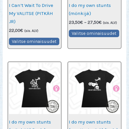
I Can’t Wait To Drive
I do my own stunts
My VALITSE (PITKÄH
(mönkijä)
JR)
Hintaluokka:
23,50
€
–
27,50
€
(sis. ALV)
23,50€
22,00
€
Täll
(sis. ALV)
-
Valitse ominaisuudet
27,50€
Tällä
tuot
Valitse ominaisuudet
tuotteella
on
on
use
useampi
muu
muunnelma.
Voit
Voit
teh
tehdä
vali
valinnat
tuot
tuotteen
sivu
sivulla.
I do my own stunts
I do my own stunts