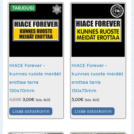
TARJOUS!
HIACE Forever –
HIACE Forever –
kunnes ruoste meidät
kunnes ruoste meidät
erottaa tarra
erottaa tarra
150x70mm
150x75mm
Alkuperäinen
Nykyinen
4,50
€
3,00
€
5,00
€
(sis. ALV)
(sis. ALV)
hinta
hinta
oli:
on:
Lisää ostoskoriin
Lisää ostoskoriin
4,50€.
3,00€.