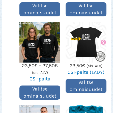
Valitse
Valitse
ominaisuudet
ominaisuudet
Hintaluokka:
23,50
€
–
27,50
€
23,50
€
(sis. ALV)
23,50€
CSI-paita (LADY)
(sis. ALV)
–
CSI-paita
Valitse
27,50€
Valitse
ominaisuudet
ominaisuudet