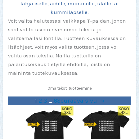
lahja isälle, äidille, mummolle, ukille tai
kummilapselle.
Voit valita halutessasi vaikkapa T-paidan, johon
saat valita usean rivin omaa tekstiä ja
valitsemallasi fontilla. Tuotteen kuvauksessa on
lisäohjeet. Voit myös valita tuotteen, jossa voi
valita osan tekstiä. Näillä tuotteilla on
palautusoikeus tietyillä ehdoilla, joista on
maininta tuotekuvauksessa.
Oma teksti tuotteemme
1
2
3
…
6
Seuraava sivu
»