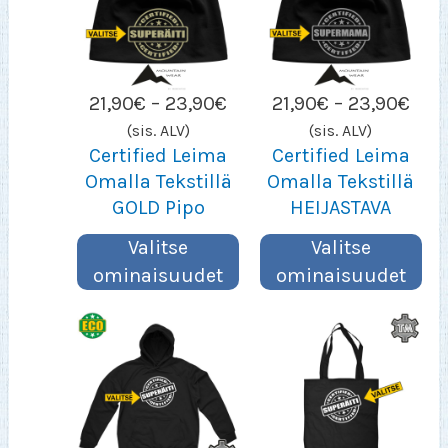
Hintaluokka:
Hint
21,90
€
–
23,90
€
21,90
€
–
23,90
€
21,90€
21,9
(sis. ALV)
(sis. ALV)
–
–
Certified Leima
Certified Leima
23,90€
23,
Omalla Tekstillä
Omalla Tekstillä
GOLD Pipo
HEIJASTAVA
Valitse
Valitse
ominaisuudet
ominaisuudet