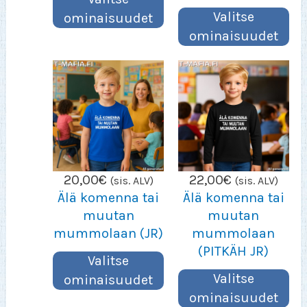
Valitse
ominaisuudet
ominaisuudet
20,00
€
22,00
€
(sis. ALV)
(sis. ALV)
Älä komenna tai
Älä komenna tai
muutan
muutan
mummolaan (JR)
mummolaan
(PITKÄH JR)
Valitse
Valitse
ominaisuudet
ominaisuudet