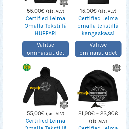
55,00
€
15,00
€
(sis. ALV)
(sis. ALV)
Certified Leima
Certified Leima
Omalla Tekstillä
omalla tekstillä
HUPPARI
kangaskassi
Valitse
Valitse
ominaisuudet
ominaisuudet
Hint
55,00
€
21,90
€
–
23,90
€
(sis. ALV)
21,9
Certified Leima
(sis. ALV)
–
Omalla Tekstillä
Certified Leima