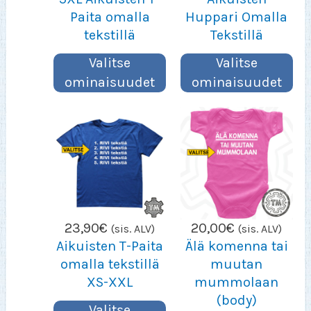
Paita omalla
Huppari Omalla
tekstillä
Tekstillä
Valitse
Valitse
ominaisuudet
ominaisuudet
23,90
€
20,00
€
(sis. ALV)
(sis. ALV)
Aikuisten T-Paita
Älä komenna tai
omalla tekstillä
muutan
XS-XXL
mummolaan
(body)
Valitse