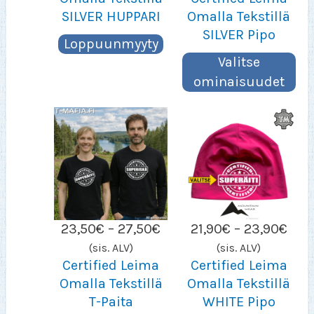
23,
SILVER HUPPARI
Omalla Tekstillä
SILVER Pipo
Loppuunmyyty
Valitse
ominaisuudet
Hintaluokka:
Hint
23,50
€
–
27,50
€
21,90
€
–
23,90
€
23,50€
21,9
(sis. ALV)
(sis. ALV)
–
–
Certified Leima
Certified Leima
27,50€
23,
Omalla Tekstillä
Omalla Tekstillä
T-Paita
WHITE Pipo