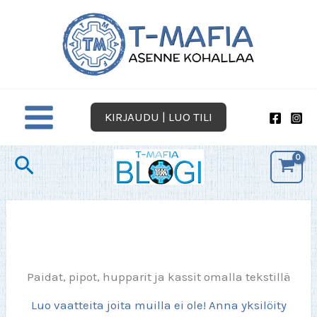
Siirry
sisältöön
KIRJAUDU | LUO TILI
Hae
Paidat, pipot, hupparit ja kassit omalla tekstillä
Luo vaatteita joita muilla ei ole! Anna yksilöity