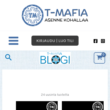
Siirry
sisältöön
KIRJAUDU | LUO TILI
Hae
24 uusinta tuotetta