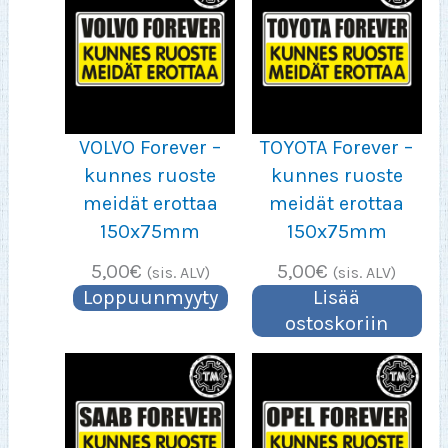
VOLVO Forever –
TOYOTA Forever –
kunnes ruoste
kunnes ruoste
meidät erottaa
meidät erottaa
150x75mm
150x75mm
5,00
€
5,00
€
(sis. ALV)
(sis. ALV)
Loppuunmyyty
Lisää
ostoskoriin