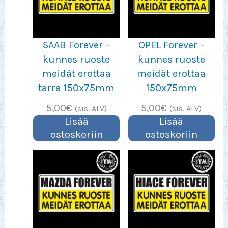
SAAB Forever –
OPEL Forever –
kunnes ruoste
kunnes ruoste
meidät erottaa
meidät erottaa
tarra 150x75mm
150x75mm
5,00
€
5,00
€
(sis. ALV)
(sis. ALV)
Lisää
Lisää
ostoskoriin
ostoskoriin