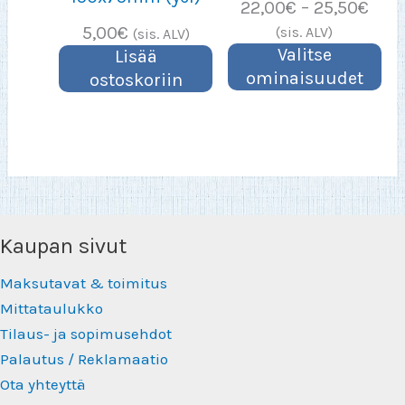
Hint
22,00
€
–
25,50
€
22,
5,00
€
(sis. ALV)
(sis. ALV)
–
Valitse
Lisää
25,5
ominaisuudet
ostoskoriin
Kaupan sivut
Maksutavat & toimitus
Mittataulukko
Tilaus- ja sopimusehdot
Palautus / Reklamaatio
Ota yhteyttä