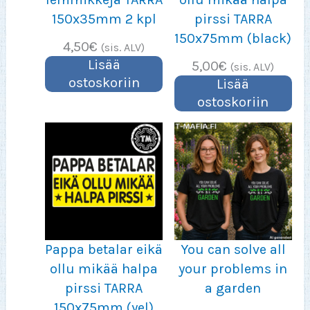
150x35mm 2 kpl
pirssi TARRA
150x75mm (black)
4,50
€
(sis. ALV)
Lisää
5,00
€
(sis. ALV)
ostoskoriin
Lisää
ostoskoriin
Pappa betalar eikä
You can solve all
ollu mikää halpa
your problems in
pirssi TARRA
a garden
150x75mm (yel)