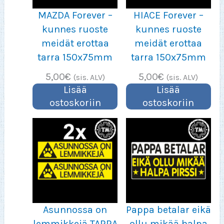
MAZDA Forever –
HIACE Forever –
kunnes ruoste
kunnes ruoste
meidät erottaa
meidät erottaa
tarra 150x75mm
tarra 150x75mm
5,00
€
5,00
€
(sis. ALV)
(sis. ALV)
Lisää
Lisää
ostoskoriin
ostoskoriin
Asunnossa on
Pappa betalar eikä
lemmikkejä TARRA
ollu mikää halpa