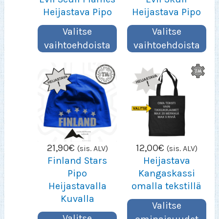
25,90€
23,
Heijastava Pipo
Heijastava Pipo
Valitse
Valitse
vaihtoehdoista
vaihtoehdoista
21,90
€
12,00
€
(sis. ALV)
(sis. ALV)
Finland Stars
Heijastava
Pipo
Kangaskassi
Heijastavalla
omalla tekstillä
Kuvalla
Valitse
Valitse