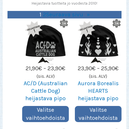
Heijastavia tuotteita jo vuodesta 2010!
1
2
Seuraava sivu
»
Hintaluokka:
Hin
21,90
€
–
23,90
€
23,90
€
–
25,90
€
21,90€
23,
(sis. ALV)
(sis. ALV)
–
–
AC/D (Australian
Aurora Borealis
23,90€
25,
Cattle Dog)
HEARTS
heijastava pipo
heijastava pipo
Valitse
Valitse
vaihtoehdoista
vaihtoehdoista