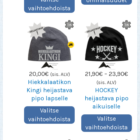
ominaisuudet
vaihtoehdoista
Hint
20,00
€
21,90
€
–
23,90
€
(sis. ALV)
21,9
Hiekkalaatikon
(sis. ALV)
–
Kingi heijastava
HOCKEY
23,
pipo lapselle
heijastava pipo
aikuiselle
Valitse
Valitse
vaihtoehdoista
vaihtoehdoista