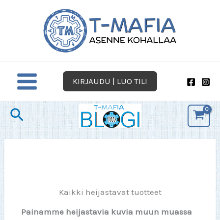
Siirry
sisältöön
KIRJAUDU | LUO TILI
Hae
Kaikki heijastavat tuotteet
Painamme heijastavia kuvia muun muassa