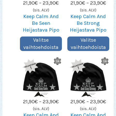
Hintaluokka:
Hint
21,90
€
–
23,90
€
21,90
€
–
23,90
€
21,90€
21,9
(sis. ALV)
(sis. ALV)
–
–
Keep Calm And
Keep Calm And
23,90€
23,
Be Seen
Be Strong
Heijastava Pipo
Heijastava Pipo
Valitse
Valitse
vaihtoehdoista
vaihtoehdoista
Hintaluokka:
Hint
21,90
€
–
23,90
€
21,90
€
–
23,90
€
21,90€
21,9
(sis. ALV)
(sis. ALV)
–
–
Keep Calm And
Keep Calm And