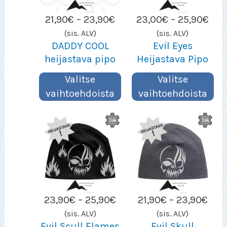
Hintaluokka:
Hin
21,90
€
–
23,90
€
23,00
€
–
25,90
€
21,90€
23,
(sis. ALV)
(sis. ALV)
–
–
DADDY COOL
Evil Eyes
23,90€
25,
heijastava pipo
Heijastava Pipo
Valitse
Valitse
vaihtoehdoista
vaihtoehdoista
Hintaluokka:
Hint
23,90
€
–
25,90
€
21,90
€
–
23,90
€
23,90€
21,9
(sis. ALV)
(sis. ALV)
–
–
Evil Scull Flames
Evil Skull