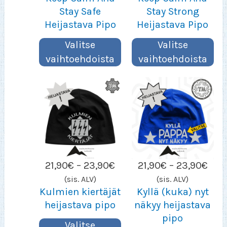
23,90€
23,
Stay Safe
Stay Strong
Heijastava Pipo
Heijastava Pipo
Valitse
Valitse
vaihtoehdoista
vaihtoehdoista
Hintaluokka:
Hint
21,90
€
–
23,90
€
21,90
€
–
23,90
€
21,90€
21,9
(sis. ALV)
(sis. ALV)
–
–
Kulmien kiertäjät
Kyllä (kuka) nyt
23,90€
23,
heijastava pipo
näkyy heijastava
pipo
Valitse