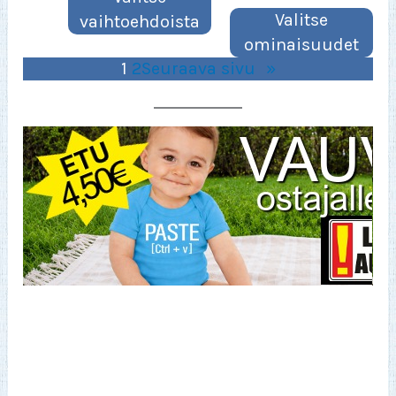
Valitse
vaihtoehdoista
ominaisuudet
1
2
Seuraava sivu
»