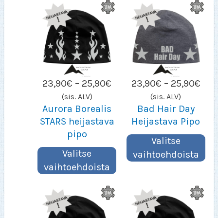
Hintaluokka:
Hin
23,90
€
–
25,90
€
23,90
€
–
25,90
€
23,90€
23,
(sis. ALV)
(sis. ALV)
–
–
Aurora Borealis
Bad Hair Day
25,90€
25,
STARS heijastava
Heijastava Pipo
pipo
Valitse
Valitse
vaihtoehdoista
vaihtoehdoista