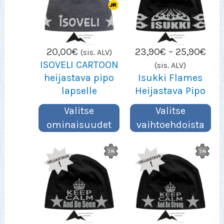
Hin
20,00
€
23,90
€
–
25,90
€
(sis. ALV)
23,
ISOVELI CARTOON
(sis. ALV)
–
heijastava pipo
Isukki Flames
25,
lapselle
Heijastava Pipo
Valitse
Valitse
ominaisuudet
vaihtoehdoista