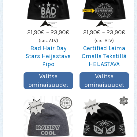
Hintaluokka:
Hint
21,90
€
–
23,90
€
21,90
€
–
23,90
€
21,90€
21,9
(sis. ALV)
(sis. ALV)
–
–
Bad Hair Day
Certified Leima
23,90€
23,
Stars Heijastava
Omalla Tekstillä
Pipo
HEIJASTAVA
Valitse
Valitse
ominaisuudet
ominaisuudet