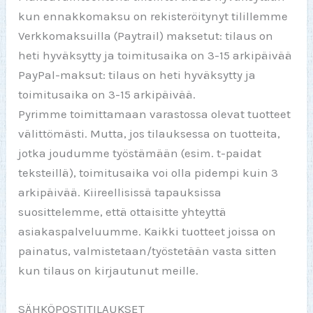
kun ennakkomaksu on rekisteröitynyt tilillemme
Verkkomaksuilla (Paytrail) maksetut: tilaus on
heti hyväksytty ja toimitusaika on 3-15 arkipäivää
PayPal-maksut: tilaus on heti hyväksytty ja
toimitusaika on 3-15 arkipäivää.
Pyrimme toimittamaan varastossa olevat tuotteet
välittömästi. Mutta, jos tilauksessa on tuotteita,
jotka joudumme työstämään (esim. t-paidat
teksteillä), toimitusaika voi olla pidempi kuin 3
arkipäivää. Kiireellisissä tapauksissa
suosittelemme, että ottaisitte yhteyttä
asiakaspalveluumme. Kaikki tuotteet joissa on
painatus, valmistetaan/työstetään vasta sitten
kun tilaus on kirjautunut meille.
SÄHKÖPOSTITILAUKSET