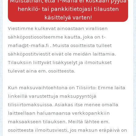
Muistathan, että T-Mafia ei koskaan pyydä
henkilö- tai pankkitietojasi tilausten
käsittelyä varten!
Viestimme kulkevat ainoastaan virallisen
sähköpostiosoiteemme kautta, joka on t-
mafia@t-mafia.fi . Muista osoitteista tulleet
sähköpostitviestit eivät ole meidän laittamia.
Tilauksiin liittyvät lisäkyselyt ja ilmoitukset
tulevat aina em. osoitteesta.
Kun maksuvaihtoehtona on Tilisiirto: Emme laita
linkeillä varustettuja maksupyyntöjä
tilisiirtomaksuissa. Asiakas itse menee omalla
laitteellaan haluamaansa verkkopankkiin
maksaakseen tilauksen. Meiltä lähtee em.
osoitteesta ilmoitusviesti, jos maksun eräpäivä on