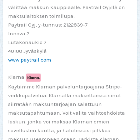
välittää maksun kauppiaalle. Paytrail Oyj:llä on
maksulaitoksen toimilupa.
Paytrail Oyj, y-tunnus: 2122839-7
Innova 2
Lutakonaukio 7
40100 Jyväskylä
www.paytrail.com
Klarna
Käytämme Klarnan palveluntarjoajana Stripe-
verkkopalvelua. Klarnalla maksettaessa sinut
siirretään maksuntarjoajan salattuun
maksutapahtumaan. Voit valita vaihtoehdoista
laskun. jonka voi maksaa Klarnan omien
sovellusten kautta, ja halutessasi pilkkoa
maksun useampaan osaan. Tarkista Klarnan