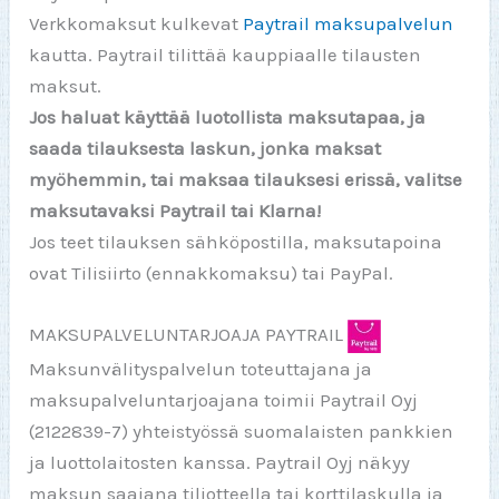
Verkkomaksut kulkevat
Paytrail maksupalvelun
kautta. Paytrail tilittää kauppiaalle tilausten
maksut.
Jos haluat käyttää luotollista maksutapaa, ja
saada tilauksesta laskun, jonka maksat
myöhemmin, tai maksaa tilauksesi erissä, valitse
maksutavaksi Paytrail tai Klarna!
Jos teet tilauksen sähköpostilla, maksutapoina
ovat Tilisiirto (ennakkomaksu) tai PayPal.
MAKSUPALVELUNTARJOAJA PAYTRAIL
Maksunvälityspalvelun toteuttajana ja
maksupalveluntarjoajana toimii Paytrail Oyj
(2122839-7) yhteistyössä suomalaisten pankkien
ja luottolaitosten kanssa. Paytrail Oyj näkyy
maksun saajana tiliotteella tai korttilaskulla ja