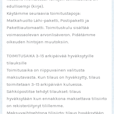
edullisempi (kirje).
Käytämme seuraavia toimitustapoja:
Matkahuolto Lähi-paketti, Postipaketti ja
Pakettiautomaatti. Toimituskulu sisältää
voimassaolevan arvonlisäveron. Pidätämme
oikeuden hintojen muutoksiin.
TOIMITUSAIKA 3-15 arkipäivää hyväksytyille
tilauksille
Toimitusaika on riippuvainen valitusta
maksutavasta. Kun tilaus on hyväksytty, tilaus
toimitetaan 3-15 arkipäivän kuluessa.
Sähköpostitse tehdyt tilaukset: tilaus
hyväksytään kun ennakkona maksettava tilisiirto
on rekisteröitynyt tilillemme.
Maksuvaihtoehtona tilisiirto: tilaus hyväksytään