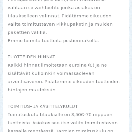
valitaan se vaihtoehto jonka asiakas on
tilaukselleen valinnut. Pidätämme oikeuden
valita toimitustavan Pikkupaketin ja muiden
pakettien välillä.
Emme toimita tuotteita postiennakolla.
TUOTTEIDEN HINNAT
Kaikki hinnat ilmoitetaan euroina (€) ja ne
sisältävät kulloinkin voimassaolevan
arvonlisäveron. Pidätämme oikeuden tuotteiden
hintojen muutoksiin.
TOIMITUS- JA KÄSITTELYKULUT
Toimituskulu tilauksille on 3,50€-7€ riippuen
tuotteista. Asiakas saa itse valita toimitustavan
kassalle mentäessä. Tarrojen toimituskulu on