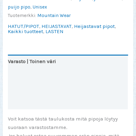
puijo pipo
,
Unisex
Tuotemerkki:
Mountain Wear
HATUT/PIPOT
,
HEIJASTAVAT
,
Heijastavat pipot
,
Kaikki tuotteet
,
LASTEN
Varasto | Toinen väri
HEIJASTAVA | Info
Lisätiedot
Arviot (0)
Voit katsoa tästä taulukosta mitä pipoja löytyy
suoraan varastostamme.
Jos haluat ostaa suuremman erän pipoja, mitä