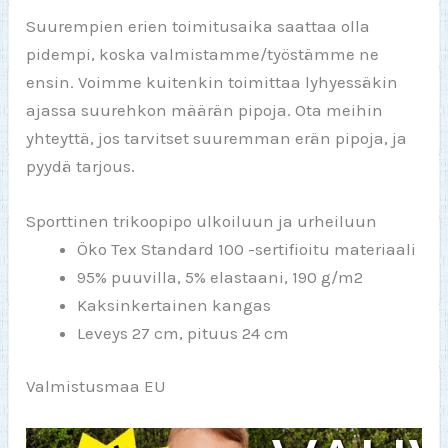
Suurempien erien toimitusaika saattaa olla
pidempi, koska valmistamme/työstämme ne
ensin. Voimme kuitenkin toimittaa lyhyessäkin
ajassa suurehkon määrän pipoja. Ota meihin
yhteyttä, jos tarvitset suuremman erän pipoja, ja
pyydä tarjous.
Sporttinen trikoopipo ulkoiluun ja urheiluun
Öko Tex Standard 100 -sertifioitu materiaali
95% puuvilla, 5% elastaani, 190 g/m2
Kaksinkertainen kangas
Leveys 27 cm, pituus 24 cm
Valmistusmaa EU