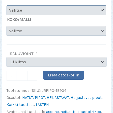
KOKO/MALLI
LISÄKUVIOINTI
*
ISOVELI
Lisää ostoskoriin
-
+
CARTOON
heijastava
Tuotetunnus (SKU):
JRPIPO-18904
pipo
Osastot:
HATUT/PIPOT
,
HEIJASTAVAT
,
Heijastavat pipot
,
lapselle
Kaikki tuotteet
,
LASTEN
määrä
Avainsanat tuotteelle
asenne
,
heijastin
,
joustotrikoo
,