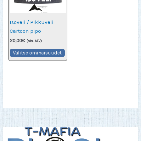
Isoveli / Pikkuveli
Cartoon pipo
20,00
€
(sis. ALV)
Tällä
Valitse ominaisuudet
tuotteella
on
useampi
muunnelma.
Voit
tehdä
valinnat
tuotteen
sivulla.