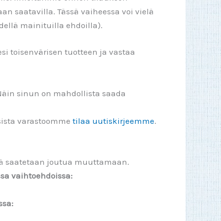
aan saatavilla. Tässä vaiheessa voi vielä
dellä mainituilla ehdoilla).
esi toisenvärisen tuotteen ja vastaa
Näin sinun on mahdollista saada
isista varastoomme
tilaa uutiskirjeemme
.
äriä saatetaan joutua muuttamaan.
sa vaihtoehdoissa:
ssa: