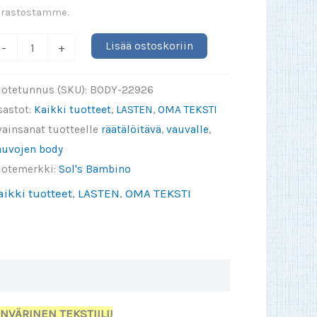
arastostamme.
n
Lisää ostoskoriin
-
+
alta
dottaa
uotetunnus (SKU):
BODY-22926
ttä
sastot:
Kaikki tuotteet
,
LASTEN
,
OMA TEKSTI
ääsen
vainsanat tuotteelle
räätälöitävä
,
vauvalle
,
SKÄN
auvojen body
anssa
uotemerkki:
Sol's Bambino
lalle
aikki tuotteet
,
LASTEN
,
OMA TEKSTI
body)
äärä
NVÄRINEN TEKSTIILI!