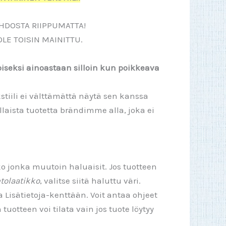
HDOSTA RIIPPUMATTA!
OLE TOISIN MAINITTU.
koiseksi ainoastaan silloin kun poikkeava
stiili ei välttämättä näytä sen kanssa
aista tuotetta brändimme alla, joka ei
ko jonka muutoin haluaisit. Jos tuotteen
tolaatikko
, valitse siitä haluttu väri.
a Lisätietoja-kenttään. Voit antaa ohjeet
uotteen voi tilata vain jos tuote löytyy