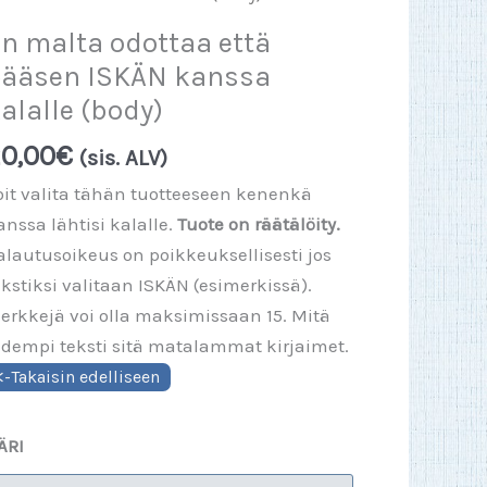
n malta odottaa että
ääsen ISKÄN kanssa
alalle (body)
0,00
€
(sis. ALV)
oit valita tähän tuotteeseen kenenkä
anssa lähtisi kalalle.
Tuote on räätälöity.
alautusoikeus on poikkeuksellisesti jos
ekstiksi valitaan ISKÄN (esimerkissä).
erkkejä voi olla maksimissaan 15. Mitä
idempi teksti sitä matalammat kirjaimet.
ÄRI