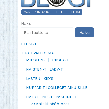
MAINOSKAMPANJAT | TIEDOTTEET | BLOGI
Haku
Haku
ETUSIVU
TUOTEVALIKOIMA
MIESTEN-T | UNISEX-T
NAISTEN-T | LADY-T
LASTEN | KID’S
HUPPARIT | COLLEGET AIKUISILLE
HATUT | PIPOT | PÄÄHINEET
>> Kaikki päähineet