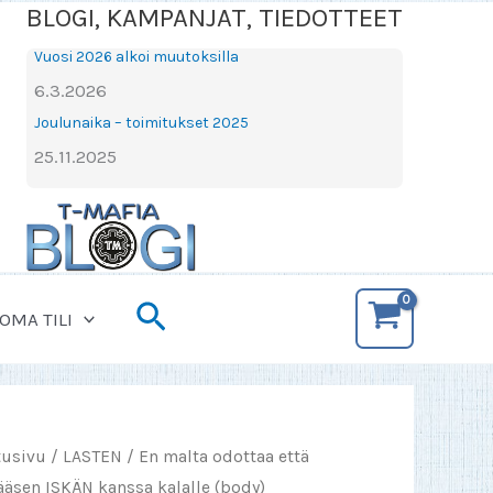
BLOGI, KAMPANJAT, TIEDOTTEET
Vuosi 2026 alkoi muutoksilla
6.3.2026
Joulunaika – toimitukset 2025
25.11.2025
Hae
OMA TILI
tusivu
/
LASTEN
/ En malta odottaa että
ääsen ISKÄN kanssa kalalle (body)