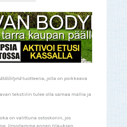
ätälöitynä
tuotteena, jolla on poikkeava
van tekstiilin tulee olla samaa mallia ja
ka on valittuna ostoskoriin, jos
mme. Ilmoitamme ennen tilauksen