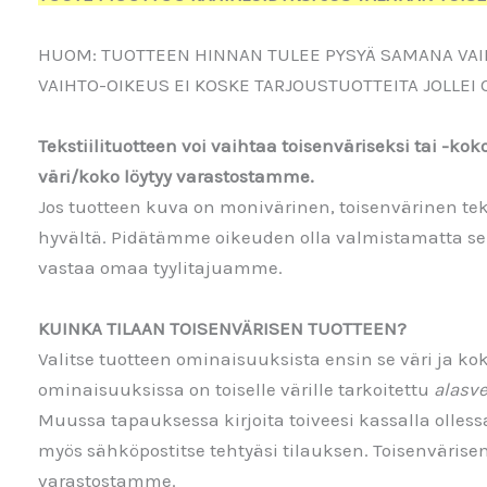
HUOM: TUOTTEEN HINNAN TULEE PYSYÄ SAMANA VAI
VAIHTO-OIKEUS EI KOSKE TARJOUSTUOTTEITA JOLLEI 
Tekstiilituotteen voi vaihtaa toisenväriseksi tai -ko
väri/koko löytyy varastostamme.
Jos tuotteen kuva on monivärinen, toisenvärinen tek
hyvältä. Pidätämme oikeuden olla valmistamatta sell
vastaa omaa tyylitajuamme.
KUINKA TILAAN TOISENVÄRISEN TUOTTEEN?
Valitse tuotteen ominaisuuksista ensin se väri ja ko
ominaisuuksissa on toiselle värille tarkoitettu
alasve
Muussa tapauksessa kirjoita toiveesi kassalla olless
myös sähköpostitse tehtyäsi tilauksen. Toisenvärisen t
varastostamme.