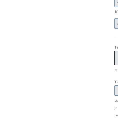
K
T
M
T
Lu
ja
Te