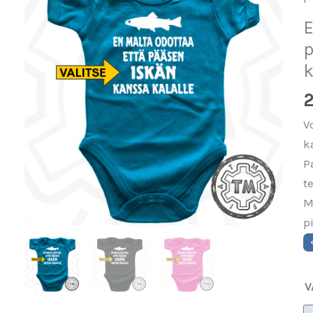
E
p
k
2
V
k
P
t
M
p
V