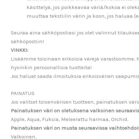
käsittelyä, jos poikkeavaa väriä/kokoa ei olek
muuttaa tekstiilin värin ja koon, jos haluaa (e
Seuraa aina sähköpostiasi jos olet valinnut tilaukse
sähköpostiin!
VINKKI:
Lisäämme toisinaan erikoisia värejä varastoomme. 
hyvinkin persoonallisia tuotteita!
Jos haluat saada ilmoituksia erikoisvärien saapum
PAINATUS
Jos valitset toisenvärisen tuotteen, painatuksen v
Painatuksen väri on oletuksena valkoinen seuraavis
Apple, Aqua, Fuksia, Meleerattu harmaa, Orchid.
Painatuksen väri on musta seuraavissa vaihtoehdoi
Valkoinen.