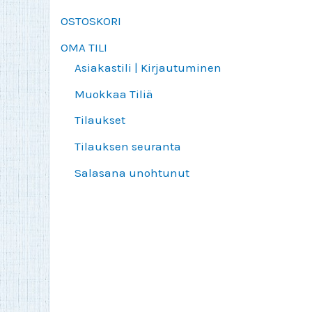
OSTOSKORI
OMA TILI
Asiakastili | Kirjautuminen
Muokkaa Tiliä
Tilaukset
Tilauksen seuranta
Salasana unohtunut