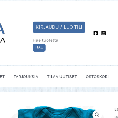
KIRJAUDU / LUO TILI
Hae tuotetta...
HAE
ET
TARJOUKSIA
TILAA UUTISET
OSTOSKORI
E
p