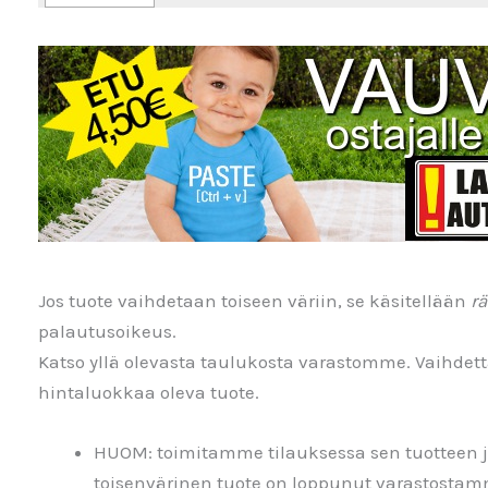
Jos tuote vaihdetaan toiseen väriin, se käsitellään
rä
palautusoikeus.
Katso yllä olevasta taulukosta varastomme. Vaihdetta
hintaluokkaa oleva tuote.
HUOM: toimitamme tilauksessa sen tuotteen jo
toisenvärinen tuote on loppunut varastosta