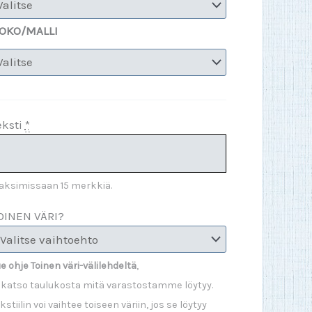
OKO/MALLI
eksti
*
aksimissaan 15 merkkiä.
OINEN VÄRI?
e ohje Toinen väri-välilehdeltä
,
 katso taulukosta mitä varastostamme löytyy.
kstiilin voi vaihtee toiseen väriin, jos se löytyy