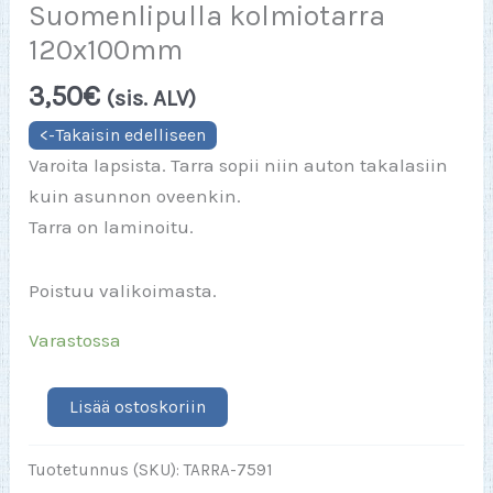
Suomenlipulla kolmiotarra
120x100mm
3,50
€
(sis. ALV)
Varoita lapsista. Tarra sopii niin auton takalasiin
kuin asunnon oveenkin.
Tarra on laminoitu.
Poistuu valikoimasta.
Varastossa
Lapsia/Kids
Lisää ostoskoriin
Leijona
Suomenlipulla
Tuotetunnus (SKU):
TARRA-7591