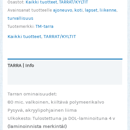
kolmiotarra
Osastot:
Kaikki tuotteet
,
TARRAT/KYLTIT
120x100mm
Avainsanat tuotteelle
ajoneuvo
,
koti
,
lapset
,
liikenne
,
määrä
turvallisuus
Tuotemerkki:
TM-tarra
Kaikki tuotteet
,
TARRAT/KYLTIT
TARRA | Info
Arviot (0)
Tarran ominaisuudet:
80 mic. valkoinen, kiiltävä polymeerikalvo
Pysyvä, akryylipohjainen liima
Ulkokesto: Tulostettuna ja DOL-laminoituna 4 v
(laminoinnista merkintä!)