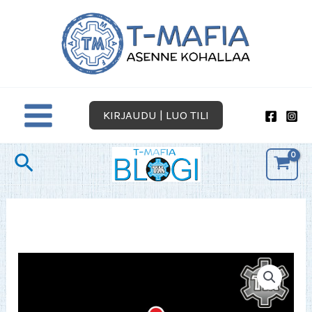
Siirry
sisältöön
KIRJAUDU | LUO TILI
Hae