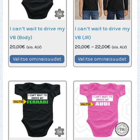
valinnat
vali
tuotteen
tuot
sivulla.
sivu
I can’t wait to drive my
I can’t wait to drive my
V8 (Body)
V8 (JR)
Hintaluokka:
20,00
€
20,00
€
–
22,00
€
(sis. ALV)
(sis. ALV)
20,00€
Tällä
Täll
-
Valitse ominaisuudet
Valitse ominaisuudet
22,00€
tuotteella
tuot
on
on
useampi
use
muunnelma.
muu
Voit
Voit
tehdä
teh
valinnat
vali
tuotteen
tuot
sivulla.
sivu