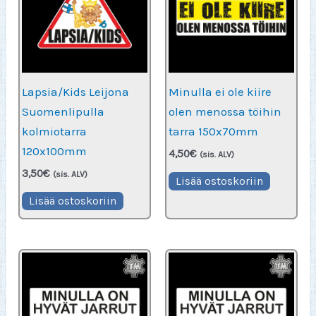
tehdä
teh
valinnat
vali
tuotteen
tuot
sivulla.
sivu
Lapsia/Kids Leijona
Minulla ei ole kiire
Suomenlipulla
olen menossa töihin
kolmiotarra
tarra 150x70mm
120x100mm
4,50
€
(sis. ALV)
3,50
€
(sis. ALV)
Lisää ostoskoriin
Lisää ostoskoriin