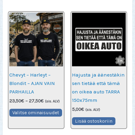
Chevyt – Harleyt –
Hajusta ja äänestäkin
Blondit – AJAN VAIN
sen tietää että tämä
PARHAILLA
on oikea auto TARRA
150x75mm
Hintaluokka:
23,50
€
–
27,50
€
(sis. ALV)
23,50€
5,00
€
Tällä
(sis. ALV)
-
Valitse ominaisuudet
27,50€
tuotteella
Lisää ostoskoriin
on