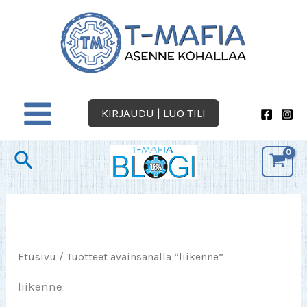
Siirry
sisältöön
KIRJAUDU | LUO TILI
Hae
Etusivu
/ Tuotteet avainsanalla “liikenne”
liikenne