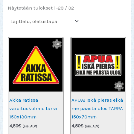
Näytetään tulokset 1–28 / 32
Akka ratissa
APUA! Iskä pieras eikä
varoituskolmio tarra
me päästä ulos TARRA
150x130mm
150x70mm
4,50
€
4,50
€
(sis. ALV)
(sis. ALV)