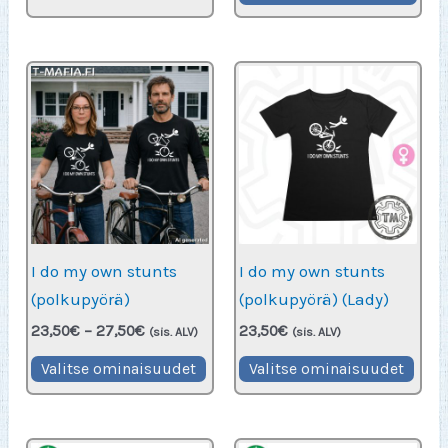
on
on
useampi
use
muunnelma.
muu
Voit
Voit
tehdä
teh
valinnat
val
tuotteen
tuo
sivulla.
sivu
I do my own stunts
I do my own stunts
(polkupyörä)
(polkupyörä) (Lady)
Hintaluokka:
23,50
€
–
27,50
€
23,50
€
(sis. ALV)
(sis. ALV)
23,50€
Tällä
Täll
-
Valitse ominaisuudet
Valitse ominaisuudet
27,50€
tuotteella
tuot
on
on
useampi
use