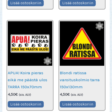
Lisää ostoskoriin
Lisää ostoskoriin
APUA! Koira pieras
Blondi ratissa
eikä me päästä ulos
varoituskolmio tarra
TARRA 150x70mm
150x130mm
4,50
€
4,50
€
(sis. ALV)
(sis. ALV)
Lisää ostoskoriin
Lisää ostoskoriin