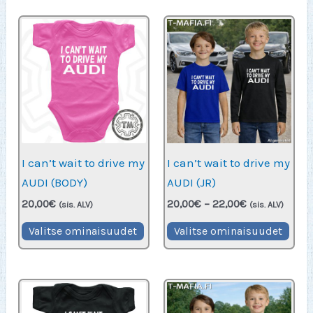
useampi
muunnelma.
Voit
tehdä
valinnat
tuotteen
sivulla.
I can’t wait to drive my
I can’t wait to drive my
AUDI (BODY)
AUDI (JR)
Hintaluokka:
20,00
€
20,00
€
–
22,00
€
(sis. ALV)
(sis. ALV)
20,00€
Tällä
Täll
-
Valitse ominaisuudet
Valitse ominaisuudet
22,00€
tuotteella
tuot
on
on
useampi
use
muunnelma.
muu