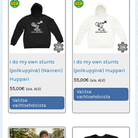
muunnelma.
muu
Voit
Voit
tehdä
teh
valinnat
vali
tuotteen
tuot
sivulla.
sivu
I do my own stunts
I do my own stunts
(polkupyörä) (Nainen)
(polkupyörä) Huppari
Huppari
55,00
€
(sis. ALV)
55,00
€
Täll
(sis. ALV)
Valitse
vaihtoehdoista
Tällä
tuot
Valitse
vaihtoehdoista
tuotteella
on
on
use
useampi
muu
muunnelma.
Voit