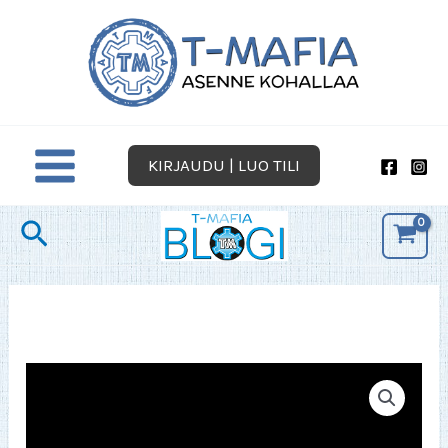
Siirry
sisältöön
KIRJAUDU | LUO TILI
Hae