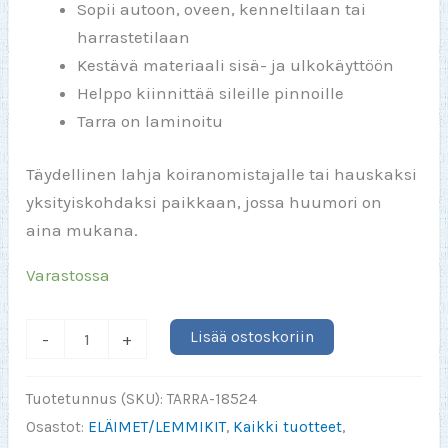
Sopii autoon, oveen, kenneltilaan tai
harrastetilaan
Kestävä materiaali sisä- ja ulkokäyttöön
Helppo kiinnittää sileille pinnoille
Tarra on laminoitu
Täydellinen lahja koiranomistajalle tai hauskaksi
yksityiskohdaksi paikkaan, jossa huumori on
aina mukana.
Varastossa
APUA!
Lisää ostoskoriin
-
+
Koira
pieras
Tuotetunnus (SKU):
TARRA-18524
eikä
Osastot:
ELÄIMET/LEMMIKIT
,
Kaikki tuotteet
,
me