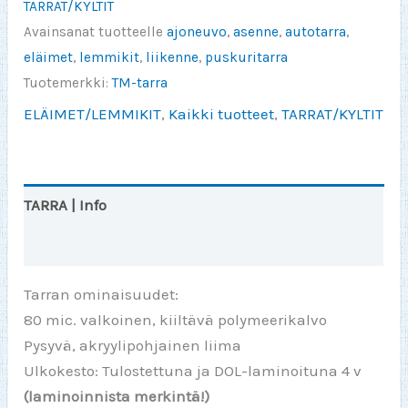
TARRAT/KYLTIT
päästä
Avainsanat tuotteelle
ajoneuvo
,
asenne
,
autotarra
,
ulos
eläimet
,
lemmikit
,
liikenne
,
puskuritarra
TARRA
Tuotemerkki:
TM-tarra
150x70mm
ELÄIMET/LEMMIKIT
,
Kaikki tuotteet
,
TARRAT/KYLTIT
määrä
TARRA | Info
Arviot (0)
Tarran ominaisuudet:
80 mic. valkoinen, kiiltävä polymeerikalvo
Pysyvä, akryylipohjainen liima
Ulkokesto: Tulostettuna ja DOL-laminoituna 4 v
(laminoinnista merkintä!)