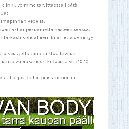
n kiinni. Voimme tarvittaessa lisätä
luat.
liimapinnan vedellä.
 tipan astianpesuainetta nesteen seassa.
lintarkasti kohdalleen ilman että se venyy
 vesi, jotta tarra tarttuu tiiviisti
kkaansa vuorokauden kuluessa yli +10 °C
eulalla, jos niiden poistaminen on