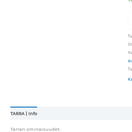
M
o
h
T
ja
O
o
A
s
a
h
T
v
K
ta
1
(
m
TARRA | Info
Arviot (0)
Tarran ominaisuudet: