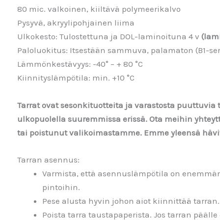
80 mic. valkoinen, kiiltävä polymeerikalvo
Pysyvä, akryylipohjainen liima
Ulkokesto: Tulostettuna ja DOL-laminoituna 4 v
(lami
Paloluokitus: Itsestään sammuva, palamaton (B1-sert
Lämmönkestävyys: -40° – + 80 °C
Kiinnityslämpötila: min. +10 °C
Tarrat ovat sesonkituotteita ja varastosta puuttuvia 
ulkopuolella suuremmissa erissä. Ota meihin yhteyt
tai poistunut valikoimastamme. Emme yleensä hävit
Tarran asennus:
Varmista, että asennuslämpötila on enemmän k
pintoihin.
Pese alusta hyvin johon aiot kiinnittää tarran.
Poista tarra taustapaperista. Jos tarran päälle