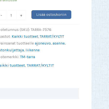
inulla
Lisää ostoskoriin
-
+
n
yvät
uotetunnus (SKU):
TARRA-7576
rrut
sastot:
Kaikki tuotteet
,
TARRAT/KYLTIT
nko
vainsanat tuotteelle
ajoneuvo
,
asenne
,
inulla
utonkuljettaja
,
liikenne
yvä
uotemerkki:
TM-tarra
akuutus
aikki tuotteet
,
TARRAT/KYLTIT
rra
50x75mm
pink)
äärä