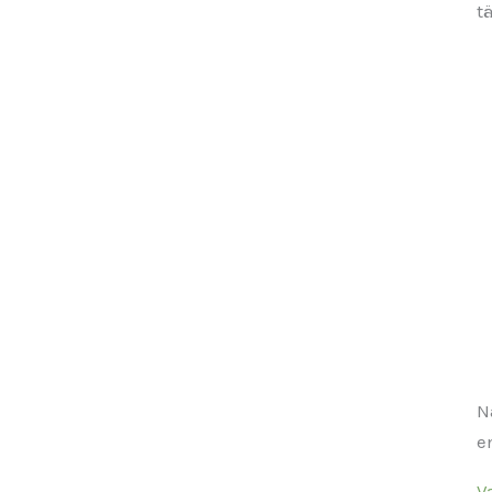
t
N
e
V