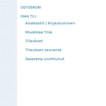
OSTOSKORI
OMA TILI
Asiakastili | Kirjautuminen
Muokkaa Tiliä
Tilaukset
Tilauksen seuranta
Salasana unohtunut