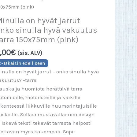
50x75mm (pink)
inulla on hyvät jarrut
nko sinulla hyvä vakuutus
arra 150x75mm (pink)
,00
€
(sis. ALV)
inulla on hyvät jarrut – onko sinulla hyvä
akuutus? -tarra
auska ja huomiota herättävä tarra
toilijoille, motoristeille ja kaikille
iikenteessä liikkuville huumorintajuisille
uskeille. Selkeä mustavalkoinen design
a iskevä teksti tekevät tarrasta helposti
uettavan myös kauempaa. Sopii