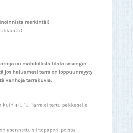
noinnista merkintä!)
ifikaatti)
tarroja on mahdollista tilata sesongin
tä jos haluamasi tarra on loppuunmyyty
ä vanhoja tarrakuvia.
uin +10 °C. Tarra ei tartu pakkasella
 on asennettu siirtopaperi, poista