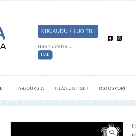
KIRJAUDU / LUO TILI
Hae tuotetta...
HAE
ET
TARJOUKSIA
TILAA UUTISET
OSTOSKORI
E
ja