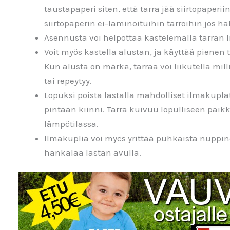
taustapaperi siten, että tarra jää siirtopaperii
siirtopaperin ei-laminoituihin tarroihin jos ha
Asennusta voi helpottaa kastelemalla tarran 
Voit myös kastella alustan, ja käyttää pienen
Kun alusta on märkä, tarraa voi liikutella mil
tai repeytyy.
Lopuksi poista lastalla mahdolliset ilmakuplat ja
pintaan kiinni. Tarra kuivuu lopulliseen pai
lämpötilassa.
Ilmakuplia voi myös yrittää puhkaista nuppin
hankalaa lastan avulla.