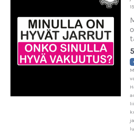
1
M
o
t
5
M
v
H
au
l
k
j
l