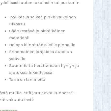
äydellisesti auton takalasiin tai puskuriin.
Tyylikäs ja selkeä pinkkivalkoinen
ulkoasu
Säänkestävä ja pitkäikäinen
materiaali
Helppo kiinnittää sileille pinnoille
Erinomainen lahjaidea autoilun
ystäville
Suunniteltu herättämään hymyn ja
ajatuksia liikenteessä
Tarra on laminoitu
äytä muille, että jarrut ovat kunnossa –
ntä vakuutukset?
arastossa