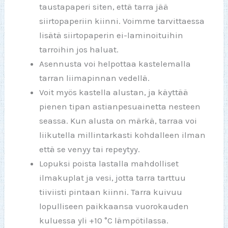
taustapaperi siten, että tarra jää
siirtopaperiin kiinni. Voimme tarvittaessa
lisätä siirtopaperin ei-laminoituihin
tarroihin jos haluat.
Asennusta voi helpottaa kastelemalla
tarran liimapinnan vedellä.
Voit myös kastella alustan, ja käyttää
pienen tipan astianpesuainetta nesteen
seassa. Kun alusta on märkä, tarraa voi
liikutella millintarkasti kohdalleen ilman
että se venyy tai repeytyy.
Lopuksi poista lastalla mahdolliset
ilmakuplat ja vesi, jotta tarra tarttuu
tiiviisti pintaan kiinni. Tarra kuivuu
lopulliseen paikkaansa vuorokauden
kuluessa yli +10 °C lämpötilassa.