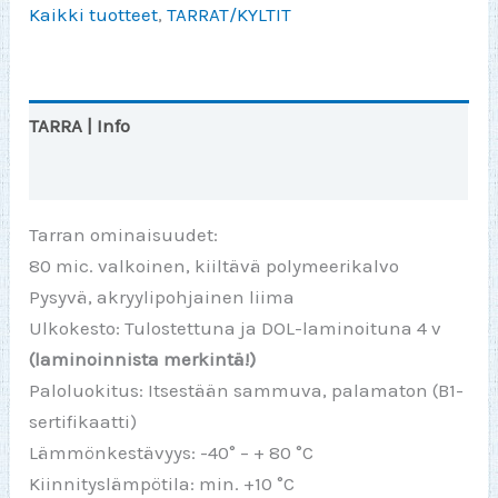
Kaikki tuotteet
,
TARRAT/KYLTIT
tarra
150x70mm
määrä
TARRA | Info
Arviot (0)
Tarran ominaisuudet:
80 mic. valkoinen, kiiltävä polymeerikalvo
Pysyvä, akryylipohjainen liima
Ulkokesto: Tulostettuna ja DOL-laminoituna 4 v
(laminoinnista merkintä!)
Paloluokitus: Itsestään sammuva, palamaton (B1-
sertifikaatti)
Lämmönkestävyys: -40° – + 80 °C
Kiinnityslämpötila: min. +10 °C