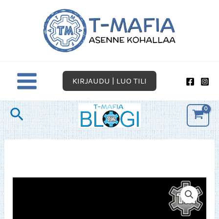
Siirry
sisältöön
KIRJAUDU | LUO TILI
Hae