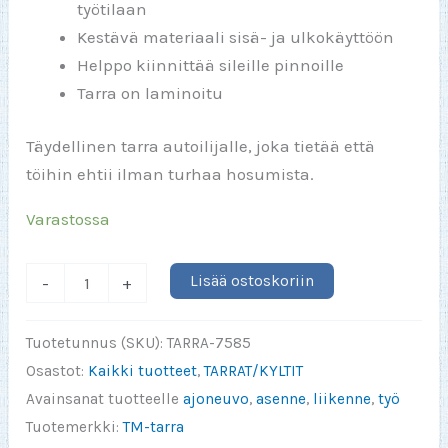
työtilaan
Kestävä materiaali sisä- ja ulkokäyttöön
Helppo kiinnittää sileille pinnoille
Tarra on laminoitu
Täydellinen tarra autoilijalle, joka tietää että
töihin ehtii ilman turhaa hosumista.
Varastossa
Minulla
Lisää ostoskoriin
-
+
ei
ole
Tuotetunnus (SKU):
TARRA-7585
kiire
Osastot:
Kaikki tuotteet
,
TARRAT/KYLTIT
olen
Avainsanat tuotteelle
ajoneuvo
,
asenne
,
liikenne
,
työ
menossa
Tuotemerkki:
TM-tarra
töihin