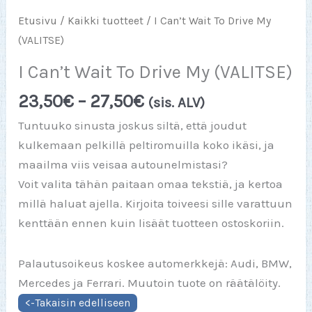
Etusivu
/
Kaikki tuotteet
/ I Can’t Wait To Drive My
(VALITSE)
I Can’t Wait To Drive My (VALITSE)
Hintaluokka:
23,50
€
–
27,50
€
(sis. ALV)
23,50€
Tuntuuko sinusta joskus siltä, että joudut
-
kulkemaan pelkillä peltiromuilla koko ikäsi, ja
27,50€
maailma viis veisaa autounelmistasi?
Voit valita tähän paitaan omaa tekstiä, ja kertoa
millä haluat ajella. Kirjoita toiveesi sille varattuun
kenttään ennen kuin lisäät tuotteen ostoskoriin.
Palautusoikeus koskee automerkkejä: Audi, BMW,
Mercedes ja Ferrari. Muutoin tuote on räätälöity.