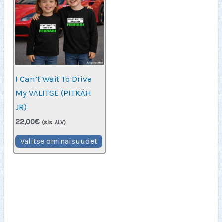
tehdä
Voit
valinnat
teh
tuotteen
vali
sivulla.
tuot
sivu
I Can’t Wait To Drive
My VALITSE (PITKÄH
JR)
22,00
€
(sis. ALV)
Tällä
Valitse ominaisuudet
tuotteella
on
useampi
muunnelma.
Voit
tehdä