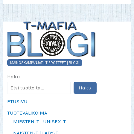
valinnat
tuotteen
sivulla.
MAINOSKAMPANJAT | TIEDOTTEET | BLOGI
Haku
Haku
ETUSIVU
TUOTEVALIKOIMA
MIESTEN-T | UNISEX-T
NAISTEN-T | LADY-T