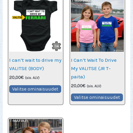
I can’t wait to drive my
I Can’t Wait To Drive
VALITSE (BODY)
My VALITSE (JR T-
paita)
20,00
€
(sis. ALV)
20,00
€
Tällä
(sis. ALV)
Valitse ominaisuudet
tuotteella
Täll
Valitse ominaisuudet
on
tuot
useampi
on
muunnelma.
use
Voit
muu