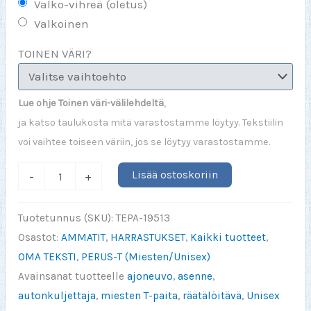
Valko-vihreä (oletus)
Valkoinen
TOINEN VÄRI?
Lue ohje Toinen väri-välilehdeltä
,
ja katso taulukosta mitä varastostamme löytyy. Tekstiilin
voi vaihtee toiseen väriin, jos se löytyy varastostamme.
I
Lisää ostoskoriin
-
+
Can't
Wait
Tuotetunnus (SKU):
TEPA-19513
To
Osastot:
AMMATIT
,
HARRASTUKSET
,
Kaikki tuotteet
,
Drive
OMA TEKSTI
,
PERUS-T (Miesten/Unisex)
My
Avainsanat tuotteelle
ajoneuvo
,
asenne
,
(VALITSE)
autonkuljettaja
,
miesten T-paita
,
räätälöitävä
,
Unisex
määrä