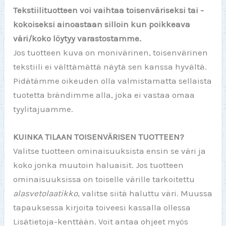
Tekstiilituotteen voi vaihtaa toisenväriseksi tai -
kokoiseksi ainoastaan silloin kun poikkeava
väri/koko löytyy varastostamme.
Jos tuotteen kuva on monivärinen, toisenvärinen
tekstiili ei välttämättä näytä sen kanssa hyvältä.
Pidätämme oikeuden olla valmistamatta sellaista
tuotetta brändimme alla, joka ei vastaa omaa
tyylitajuamme.
KUINKA TILAAN TOISENVÄRISEN TUOTTEEN?
Valitse tuotteen ominaisuuksista ensin se väri ja
koko jonka muutoin haluaisit. Jos tuotteen
ominaisuuksissa on toiselle värille tarkoitettu
alasvetolaatikko
, valitse siitä haluttu väri. Muussa
tapauksessa kirjoita toiveesi kassalla ollessa
Lisätietoja-kenttään. Voit antaa ohjeet myös