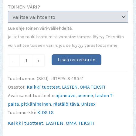
TOINEN VÄRI?
Lue ohje Toinen väri-välilehdeltä
,
ja katso taulukosta mitä varastostamme löytyy. Tekstiilin
voi vaihtee toiseen väriin, jos se löytyy varastostamme.
I
Lisää ostoskoriin
-
+
Can't
Wait
Tuotetunnus (SKU):
JRTEPALS-19541
To
Osastot:
Kaikki tuotteet
,
LASTEN
,
OMA TEKSTI
Drive
Avainsanat tuotteelle
ajoneuvo
,
asenne
,
Lasten T-
My
paita
,
pitkähihainen
,
räätälöitävä
,
Unisex
VALITSE
Tuotemerkki:
KIDS LS
(PITKÄH
Kaikki tuotteet
,
LASTEN
,
OMA TEKSTI
JR)
määrä