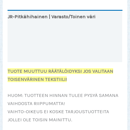
JR-Pitkähihainen | Varasto/Toinen väri
JR-LSL Info
Lisätiedot
Arviot (0)
TUOTE MUUTTUU RÄÄTÄLÖIDYKSI JOS VALITAAN
TOISENVÄRINEN TEKSTIILI!
HUOM: TUOTTEEN HINNAN TULEE PYSYÄ SAMANA
VAIHDOSTA RIIPPUMATTA!
VAIHTO-OIKEUS EI KOSKE TARJOUSTUOTTEITA
JOLLEI OLE TOISIN MAINITTU.