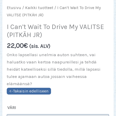
Etusivu
/
Kaikki tuotteet
/ I Can’t Wait To Drive My
VALITSE (PITKÄH JR)
I Can’t Wait To Drive My VALITSE
(PITKÄH JR)
22,00
€
(sis. ALV)
Onko lapsellasi unelmia auton suhteen, vai
haluatko vaan kertoa naapureillesi ja tehdä
heidät kateelliseksi sillä tiedolla, millä lapsesi
tulee ajamaan autoa jossain vaiheessa
elämäänsä?
VÄRI