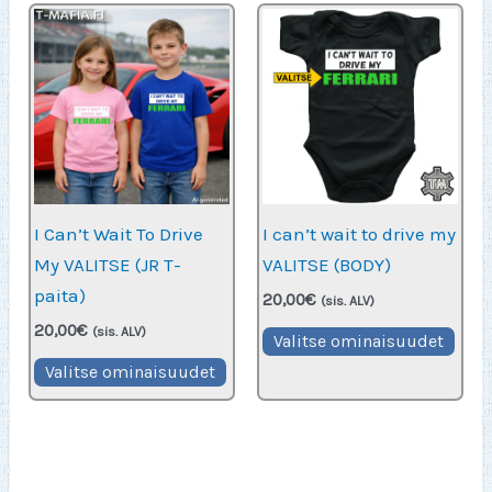
I Can’t Wait To Drive
I can’t wait to drive my
My VALITSE (JR T-
VALITSE (BODY)
paita)
20,00
€
(sis. ALV)
20,00
€
Täll
(sis. ALV)
Valitse ominaisuudet
Tällä
tuot
Valitse ominaisuudet
tuotteella
on
on
use
useampi
muu
muunnelma.
Voit