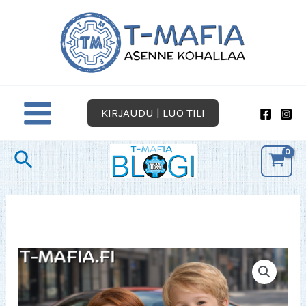
Siirry
sisältöön
KIRJAUDU | LUO TILI
Hae