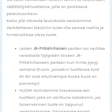
räätälöitynä
tuotteena, jolla on poikkeava
palautusoikeus.
Katso yllä olevasta taulukosta varastomme.
Vaihdettavan tekstiilin tulee olla samaa mallia ja
hintaluokkaa oleva tuote.
Lasten
JR-Pitkähihaisen
paidan voi vaihtaa
varastosta löytyvään toiseen JR-
Pitkähihaiseen paitaan kun hinta pysyy
samana (huom. joissakin tuotteissa koot
4V-6V ovat edullisempia koska kuva on
pienempi)
HUOM: toimitamme tilauksessa sen
tuotteen joka on valittuna ostoskoriin, jos
toisenvärinen tuote on loppunut
varastostamme. Ilmoitamme ennen