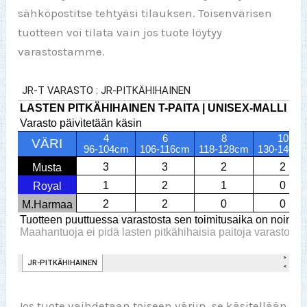
sähköpostitse tehtyäsi tilauksen. Toisenvärisen
tuotteen voi tilata vain jos tuote löytyy
varastostamme.
Jos tuote vaihdetaan toiseen väriin, se käsitellään