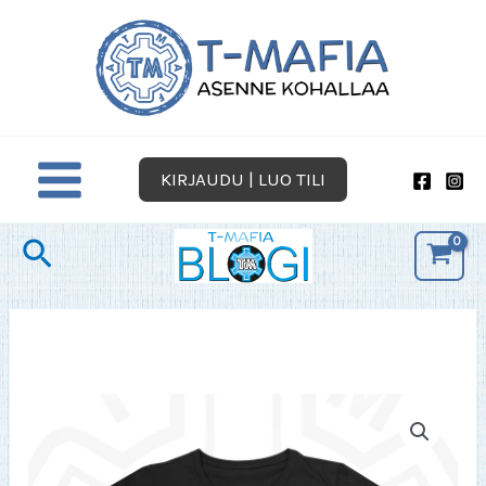
Siirry
sisältöön
KIRJAUDU | LUO TILI
Hae