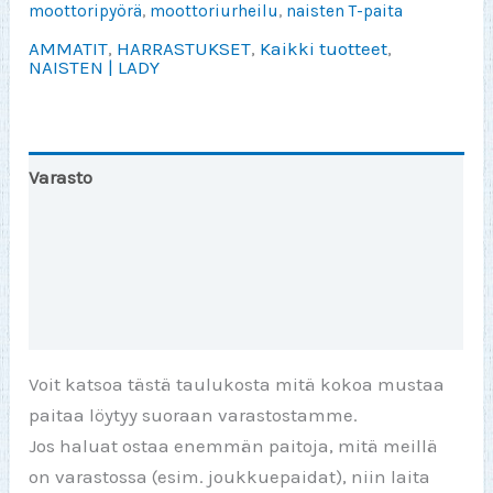
moottoripyörä
,
moottoriurheilu
,
naisten T-paita
määrä
AMMATIT
,
HARRASTUKSET
,
Kaikki tuotteet
,
NAISTEN | LADY
Varasto
Toinen väri
Lisätiedot
Arviot (0)
Voit katsoa tästä taulukosta mitä kokoa mustaa
paitaa löytyy suoraan varastostamme.
Jos haluat ostaa enemmän paitoja, mitä meillä
on varastossa (esim. joukkuepaidat), niin laita