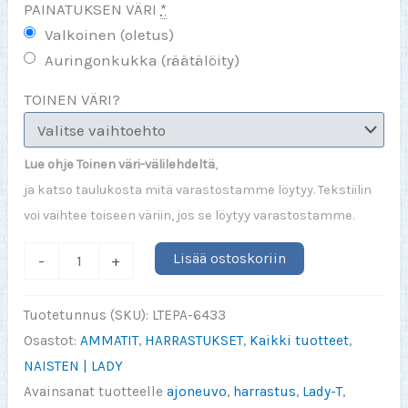
PAINATUKSEN VÄRI
*
Valkoinen (oletus)
Auringonkukka (räätälöity)
TOINEN VÄRI?
Lue ohje Toinen väri-välilehdeltä
,
ja katso taulukosta mitä varastostamme löytyy. Tekstiilin
voi vaihtee toiseen väriin, jos se löytyy varastostamme.
Kaikki
Lisää ostoskoriin
-
+
muu
paitsi
Tuotetunnus (SKU):
LTEPA-6433
moottoripyöräily
Osastot:
AMMATIT
,
HARRASTUKSET
,
Kaikki tuotteet
,
on
NAISTEN | LADY
turhaa
Avainsanat tuotteelle
ajoneuvo
,
harrastus
,
Lady-T
,
(Lady)