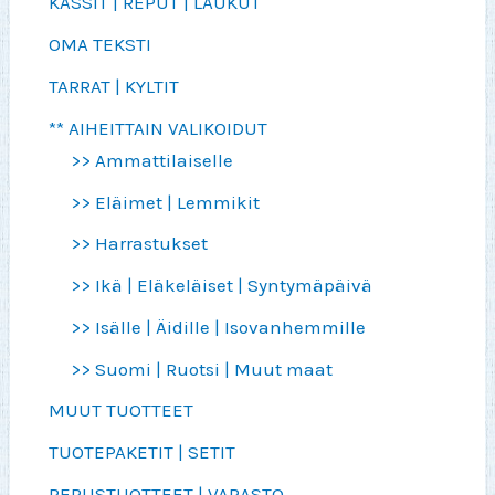
KASSIT | REPUT | LAUKUT
OMA TEKSTI
TARRAT | KYLTIT
** AIHEITTAIN VALIKOIDUT
>> Ammattilaiselle
>> Eläimet | Lemmikit
>> Harrastukset
>> Ikä | Eläkeläiset | Syntymäpäivä
>> Isälle | Äidille | Isovanhemmille
>> Suomi | Ruotsi | Muut maat
MUUT TUOTTEET
TUOTEPAKETIT | SETIT
PERUSTUOTTEET | VARASTO