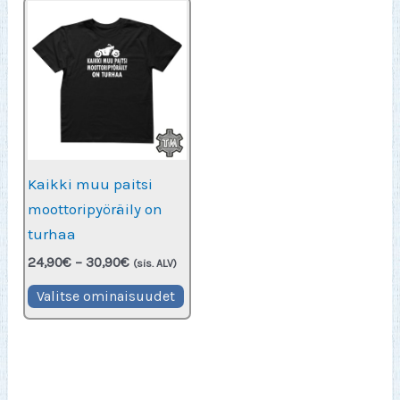
Kaikki muu paitsi
moottoripyöräily on
turhaa
Hintaluokka:
24,90
€
–
30,90
€
(sis. ALV)
24,90€
Tällä
-
Valitse ominaisuudet
30,90€
tuotteella
on
useampi
muunnelma.