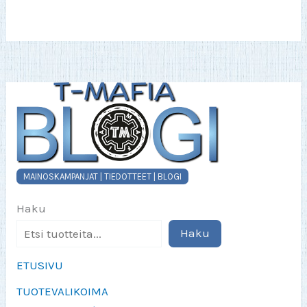
Voit
tehdä
valinnat
tuotteen
sivulla.
MAINOSKAMPANJAT | TIEDOTTEET | BLOGI
Haku
Haku
ETUSIVU
TUOTEVALIKOIMA