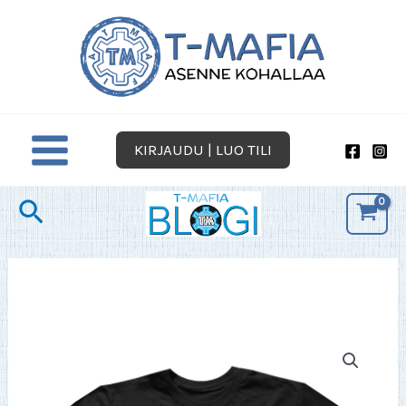
Siirry
sisältöön
KIRJAUDU | LUO TILI
Hae