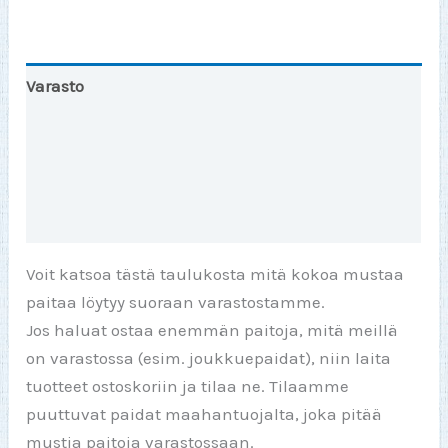
Varasto
Toinen väri
Lisätiedot
Arviot (0)
Voit katsoa tästä taulukosta mitä kokoa mustaa
paitaa löytyy suoraan varastostamme.
Jos haluat ostaa enemmän paitoja, mitä meillä
on varastossa (esim. joukkuepaidat), niin laita
tuotteet ostoskoriin ja tilaa ne. Tilaamme
puuttuvat paidat maahantuojalta, joka pitää
mustia paitoja varastossaan.