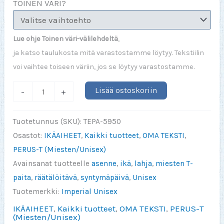
TOINEN VÄRI?
Lue ohje Toinen väri-välilehdeltä
,
ja katso taulukosta mitä varastostamme löytyy. Tekstiilin
voi vaihtee toiseen väriin, jos se löytyy varastostamme.
Vintage
Lisää ostoskoriin
-
+
(oma
luku)
Tuotetunnus (SKU):
TEPA-5950
aged
Osastot:
IKÄAIHEET
,
Kaikki tuotteet
,
OMA TEKSTI
,
to
PERUS-T (Miesten/Unisex)
perfection
Avainsanat tuotteelle
asenne
,
ikä
,
lahja
,
miesten T-
määrä
paita
,
räätälöitävä
,
syntymäpäivä
,
Unisex
Tuotemerkki:
Imperial Unisex
IKÄAIHEET
,
Kaikki tuotteet
,
OMA TEKSTI
,
PERUS-T
(Miesten/Unisex)