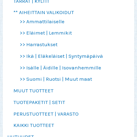
TARRAT | KYLTIT
** AIHEITTAIN VALIKOIDUT
>> Ammattilaiselle
>> Eläimet | Lemmikit
>> Harrastukset
>> Ikä | Eläkeläiset | Syntymäpäivä
>> Isälle | Äidille | Isovanhemmille
>> Suomi | Ruotsi | Muut maat
MUUT TUOTTEET
TUOTEPAKETIT | SETIT
PERUSTUOTTEET | VARASTO
KAIKKI TUOTTEET
UUTUUDET