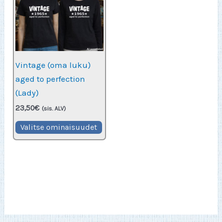
Vintage (oma luku)
aged to perfection
(Lady)
23,50
€
(sis. ALV)
Tällä
Valitse ominaisuudet
tuotteella
on
useampi
muunnelma.
Voit
tehdä
valinnat