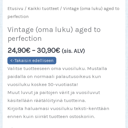
Etusivu
/
Kaikki tuotteet
/ Vintage (oma luku) aged to
perfection
Vintage (oma luku) aged to
perfection
Hintaluokka:
24,90
€
–
30,90
€
(sis. ALV)
24,90€
-
Valitse tuotteeseen oma vuosiluku. Mustalla
30,90€
paidalla on normaali palautusoikeus kun
vuosiluku koskee 50-vuotiasta!
Muut luvut ja paitojen värit ja vuosiluvut
käsitellään räätälöityinä tuotteina.
Kirjoita haluamasi vuosiluku teksti-kenttään
ennen kuin siirrät tuotteen ostoskoriin.