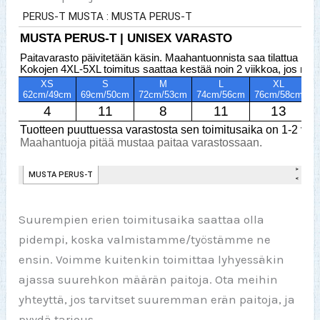
Suurempien erien toimitusaika saattaa olla
pidempi, koska valmistamme/työstämme ne
ensin. Voimme kuitenkin toimittaa lyhyessäkin
ajassa suurehkon määrän paitoja. Ota meihin
yhteyttä, jos tarvitset suuremman erän paitoja, ja
pyydä tarjous.