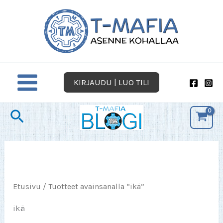
Siirry
sisältöön
KIRJAUDU | LUO TILI
Hae
Etusivu
/ Tuotteet avainsanalla “ikä”
ikä