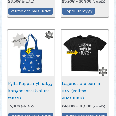
Hintaluokka:
23,50
€
25,90
€
–
30,90
€
(sis. ALV)
(sis. ALV)
25,90€
Tällä
Tällä
-
Valitse ominaisuudet
Loppuunmyyty
30,90€
tuotteella
tuotteella
on
on
useampi
useampi
muunnelma.
muunnel
Voit
Voit
tehdä
tehdä
valinnat
valinnat
tuotteen
tuotteen
sivulla.
sivulla.
Kyllä Pappa nyt näkyy
Legends are born in
kangaskassi (valitse
1972 (valitse
teksti)
vuosiluku)
Hintaluokka:
15,00
€
24,90
€
–
30,90
€
(sis. ALV)
(sis. ALV)
24,90€
Tällä
Täll
-