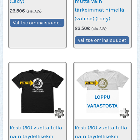
(Lady)
mutta vain
tärkeimmät nimellä
23,50
€
(sis. ALV)
(valitse) (Lady)
Tällä
Valitse ominaisuudet
23,50
€
tuotteella
(sis. ALV)
on
Täll
Valitse ominaisuudet
useampi
tuot
muunnelma.
on
Voit
use
tehdä
muu
valinnat
Voit
tuotteen
teh
LOPPU
sivulla.
vali
VARASTOSTA
tuot
sivu
Kesti (50) vuotta tulla
Kesti (50) vuotta tulla
näin täydelliseksi
näin täydelliseksi