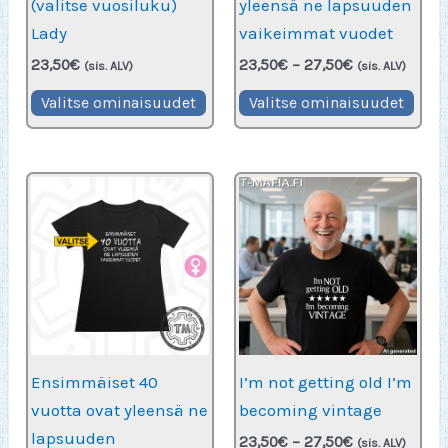
(valitse vuosiluku)
yleensä ne lapsuuden
Lady
vaikeimmat vuodet
Hintaluokka:
23,50
€
23,50
€
–
27,50
€
(sis. ALV)
(sis. ALV)
23,50€
Tällä
Täll
-
Valitse ominaisuudet
Valitse ominaisuudet
27,50€
tuotteella
tuot
on
on
useampi
use
muunnelma.
muu
Voit
Voit
tehdä
teh
valinnat
vali
tuotteen
tuot
sivulla.
sivu
Ensimmäiset 40
I’m not getting old I’m
vuotta ovat yleensä ne
becoming vintage
lapsuuden
Hintaluokka:
23,50
€
–
27,50
€
(sis. ALV)