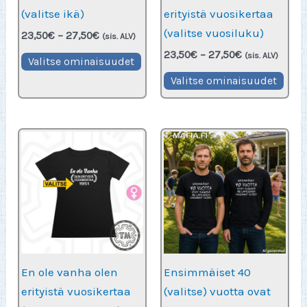
(valitse ikä)
erityistä vuosikertaa
(valitse vuosiluku)
Hintaluokka:
23,50
€
–
27,50
€
(sis. ALV)
23,50€
Hintaluokka:
23,50
€
–
27,50
€
Tällä
(sis. ALV)
-
Valitse ominaisuudet
23,50€
27,50€
tuotteella
Täll
-
Valitse ominaisuudet
27,50€
on
tuot
useampi
on
muunnelma.
use
Voit
muu
tehdä
Voit
valinnat
teh
tuotteen
vali
sivulla.
tuot
sivu
En ole vanha olen
Ensimmäiset 40
erityistä vuosikertaa
(valitse) vuotta ovat