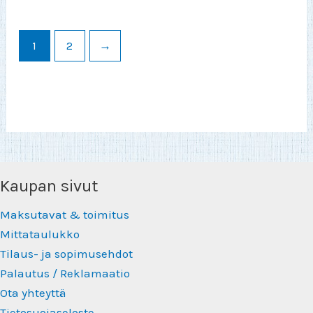
on
muu
useampi
Voit
muunnelma.
teh
1
2
→
Voit
vali
tehdä
tuot
valinnat
sivu
tuotteen
sivulla.
Kaupan sivut
Maksutavat & toimitus
Mittataulukko
Tilaus- ja sopimusehdot
Palautus / Reklamaatio
Ota yhteyttä
Tietosuojaseloste