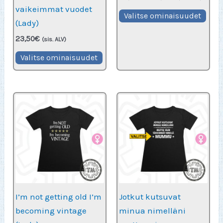
23,50€
vaikeimmat vuodet
Täll
-
Valitse ominaisuudet
(Lady)
27,50€
tuot
23,50
€
on
(sis. ALV)
Tällä
use
Valitse ominaisuudet
tuotteella
muu
on
Voit
useampi
teh
muunnelma.
vali
Voit
tuot
tehdä
sivu
valinnat
tuotteen
sivulla.
I’m not getting old I’m
Jotkut kutsuvat
becoming vintage
minua nimelläni