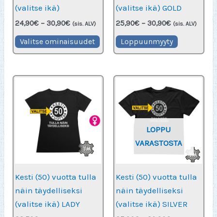
(valitse ikä)
(valitse ikä) GOLD
Hintaluokka:
Hintaluokka:
24,90
€
–
30,90
€
25,90
€
–
30,90
€
(sis. ALV)
(sis. ALV)
24,90€
25,90€
Tällä
Tällä
-
-
Valitse ominaisuudet
Loppuunmyyty
30,90€
30,90€
tuotteella
tuotteella
on
on
useampi
useampi
muunnelma.
muunnel
Voit
Voit
tehdä
tehdä
LOPPU
valinnat
valinnat
VARASTOSTA
tuotteen
tuotteen
sivulla.
sivulla.
Kesti (50) vuotta tulla
Kesti (50) vuotta tulla
näin täydelliseksi
näin täydelliseksi
(valitse ikä) LADY
(valitse ikä) SILVER