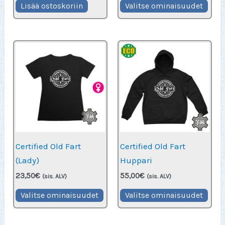
Täll
Lisää ostoskoriin
Valitse ominaisuudet
tuot
on
use
muu
Voit
teh
vali
tuot
sivu
Certified Old Fart
Certified Old Fart
(Lady)
Huppari
23,50
€
55,00
€
(sis. ALV)
(sis. ALV)
Tällä
Täll
Valitse ominaisuudet
Valitse ominaisuudet
tuotteella
tuot
on
on