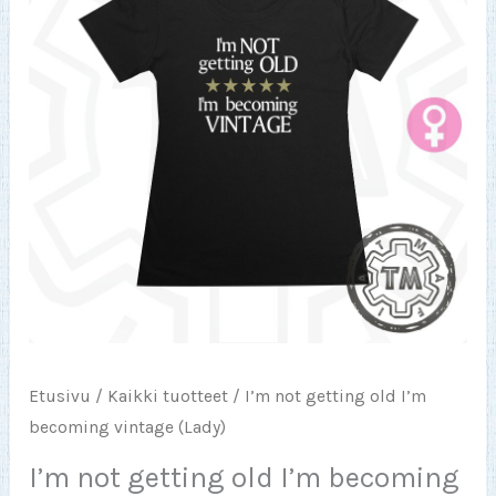
Etusivu
/
Kaikki tuotteet
/ I’m not getting old I’m
becoming vintage (Lady)
I’m not getting old I’m becoming