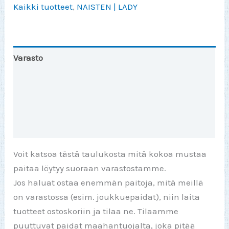
Kaikki tuotteet
,
NAISTEN | LADY
(Lady)
määrä
Varasto
Toinen väri
Lisätiedot
Arviot (0)
Voit katsoa tästä taulukosta mitä kokoa mustaa
paitaa löytyy suoraan varastostamme.
Jos haluat ostaa enemmän paitoja, mitä meillä
on varastossa (esim. joukkuepaidat), niin laita
tuotteet ostoskoriin ja tilaa ne. Tilaamme
puuttuvat paidat maahantuojalta, joka pitää