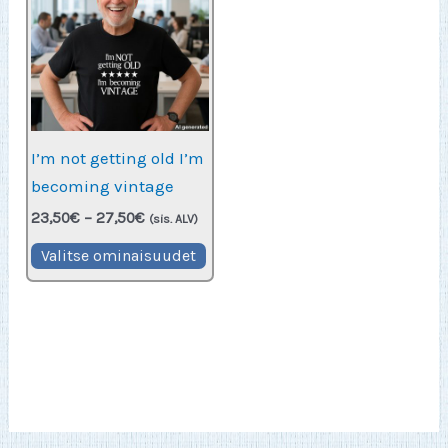
I’m not getting old I’m
becoming vintage
Hintaluokka:
23,50
€
–
27,50
€
(sis. ALV)
23,50€
Tällä
-
Valitse ominaisuudet
27,50€
tuotteella
on
useampi
muunnelma.
Voit
tehdä
valinnat