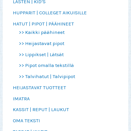
LASTEN | KID’S
HUPPARIT | COLLEGET AIKUISILLE
HATUT | PIPOT | PÄÄHINEET
>> Kaikki päähineet
>> Heijastavat pipot
>> Lippikset | Lätsät
>> Pipot omalla tekstillä
>> Talvihatut | Talvipipot
HEIJASTAVAT TUOTTEET
IMATRA
KASSIT | REPUT | LAUKUT
OMA TEKSTI