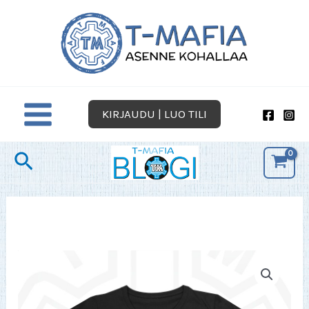
Siirry
sisältöön
KIRJAUDU | LUO TILI
Hae