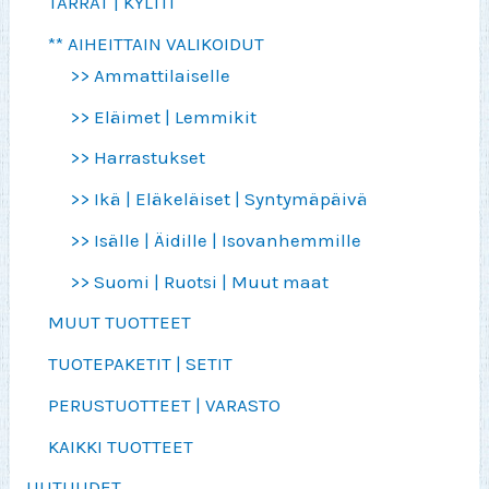
TARRAT | KYLTIT
** AIHEITTAIN VALIKOIDUT
>> Ammattilaiselle
>> Eläimet | Lemmikit
>> Harrastukset
>> Ikä | Eläkeläiset | Syntymäpäivä
>> Isälle | Äidille | Isovanhemmille
>> Suomi | Ruotsi | Muut maat
MUUT TUOTTEET
TUOTEPAKETIT | SETIT
PERUSTUOTTEET | VARASTO
KAIKKI TUOTTEET
UUTUUDET