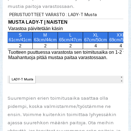
mustia paitoja varastossaan.
Suurempien erien toimitusaika saattaa olla
pidempi, koska valmistamme/työstämme ne
ensin. Voimme kuitenkin toimittaa lyhyessäkin
ajassa suurehkon määrän paitoja. Ota meihin
yhteyttä, jos tarvitset suuremman erän paitoja, ja