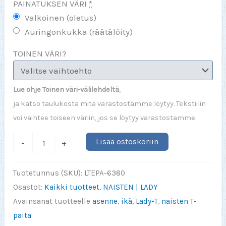
PAINATUKSEN VÄRI
*
Valkoinen (oletus)
Auringonkukka (räätälöity)
TOINEN VÄRI?
Lue ohje Toinen väri-välilehdeltä
,
ja katso taulukosta mitä varastostamme löytyy. Tekstiilin
voi vaihtee toiseen väriin, jos se löytyy varastostamme.
I'm
Lisää ostoskoriin
-
+
not
getting
Tuotetunnus (SKU):
LTEPA-6380
old
Osastot:
Kaikki tuotteet
,
NAISTEN | LADY
I'm
Avainsanat tuotteelle
asenne
,
ikä
,
Lady-T
,
naisten T-
becoming
paita
vintage