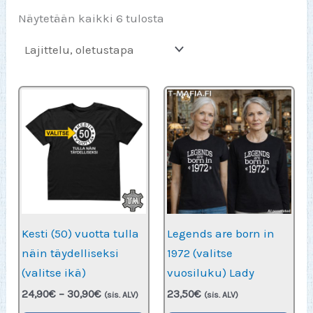
Näytetään kaikki 6 tulosta
Kesti (50) vuotta tulla
Legends are born in
näin täydelliseksi
1972 (valitse
(valitse ikä)
vuosiluku) Lady
Hintaluokka:
24,90
€
–
30,90
€
23,50
€
(sis. ALV)
(sis. ALV)
24,90€