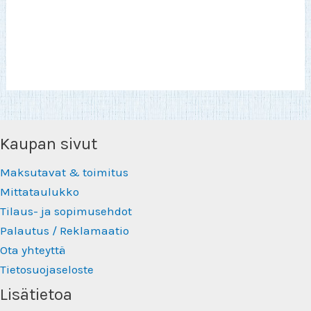
useampi
on
muunnelma.
use
Voit
muu
tehdä
Voit
valinnat
teh
tuotteen
vali
sivulla.
tuot
sivu
Kaupan sivut
Maksutavat & toimitus
Mittataulukko
Tilaus- ja sopimusehdot
Palautus / Reklamaatio
Ota yhteyttä
Tietosuojaseloste
Lisätietoa