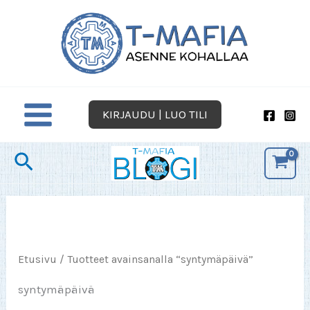
Siirry
sisältöön
KIRJAUDU | LUO TILI
Hae
Etusivu
/ Tuotteet avainsanalla “syntymäpäivä”
syntymäpäivä