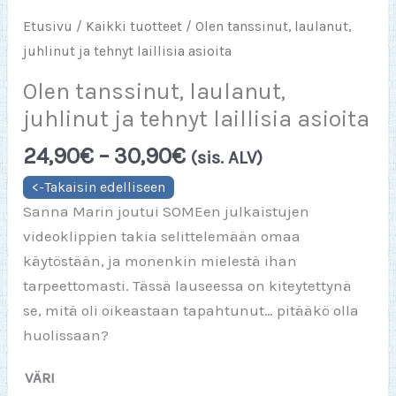
Etusivu
/
Kaikki tuotteet
/ Olen tanssinut, laulanut,
juhlinut ja tehnyt laillisia asioita
Olen tanssinut, laulanut,
juhlinut ja tehnyt laillisia asioita
Hintaluokka:
24,90
€
–
30,90
€
(sis. ALV)
24,90€
-
Sanna Marin joutui SOMEen julkaistujen
30,90€
videoklippien takia selittelemään omaa
käytöstään, ja monenkin mielestä ihan
tarpeettomasti. Tässä lauseessa on kiteytettynä
se, mitä oli oikeastaan tapahtunut… pitääkö olla
huolissaan?
VÄRI