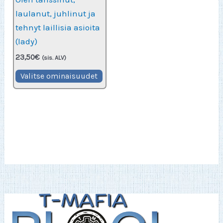
laulanut, juhlinut ja
tehnyt laillisia asioita
(lady)
23,50
€
(sis. ALV)
Tällä
Valitse ominaisuudet
tuotteella
on
useampi
muunnelma.
Voit
tehdä
valinnat
tuotteen
sivulla.