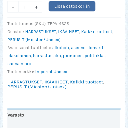
Olen
Lisää ostoskoriin
-
+
tanssinut,
laulanut,
Tuotetunnus (SKU):
TEPA-4628
juhlinut
Osastot:
HARRASTUKSET
,
IKÄAIHEET
,
Kaikki tuotteet
,
ja
PERUS-T (Miesten/Unisex)
tehnyt
Avainsanat tuotteelle
alkoholi
,
asenne
,
demarit
,
laillisia
eläkeläinen
,
harrastus
,
ikä
,
juominen
,
politiikka
,
asioita
sanna marin
määrä
Tuotemerkki:
Imperial Unisex
HARRASTUKSET
,
IKÄAIHEET
,
Kaikki tuotteet
,
PERUS-T (Miesten/Unisex)
Varasto
Toinen väri