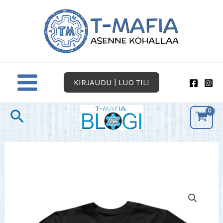
Siirry
sisältöön
KIRJAUDU | LUO TILI
Hae