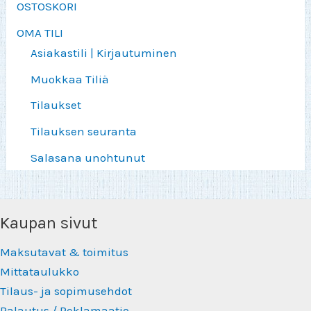
OSTOSKORI
OMA TILI
Asiakastili | Kirjautuminen
Muokkaa Tiliä
Tilaukset
Tilauksen seuranta
Salasana unohtunut
Kaupan sivut
Maksutavat & toimitus
Mittataulukko
Tilaus- ja sopimusehdot
Palautus / Reklamaatio