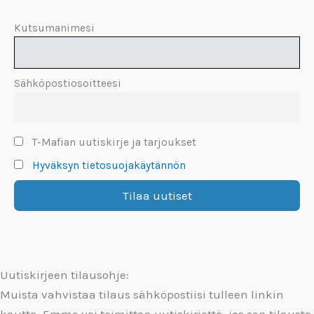
Kutsumanimesi
Sähköpostiosoitteesi
T-Mafian uutiskirje ja tarjoukset
Hyväksyn tietosuojakäytännön
Uutiskirjeen tilausohje:
Muista vahvistaa tilaus sähköpostiisi tulleen linkin
kautta. Emme voi toimittaa uutiskirjettä, jos sen tilausta