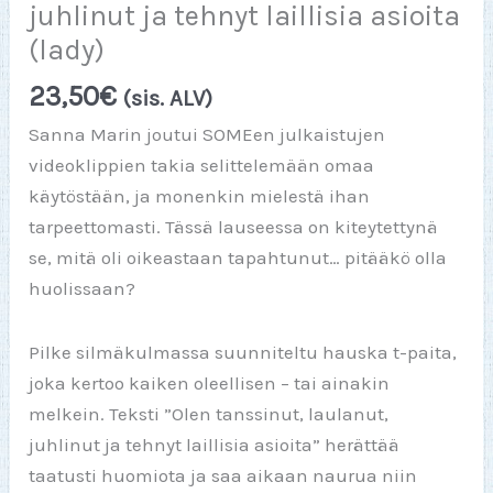
juhlinut ja tehnyt laillisia asioita
(lady)
23,50
€
(sis. ALV)
Sanna Marin joutui SOMEen julkaistujen
videoklippien takia selittelemään omaa
käytöstään, ja monenkin mielestä ihan
tarpeettomasti. Tässä lauseessa on kiteytettynä
se, mitä oli oikeastaan tapahtunut… pitääkö olla
huolissaan?
Pilke silmäkulmassa suunniteltu hauska t-paita,
joka kertoo kaiken oleellisen – tai ainakin
melkein. Teksti ”Olen tanssinut, laulanut,
juhlinut ja tehnyt laillisia asioita” herättää
taatusti huomiota ja saa aikaan naurua niin