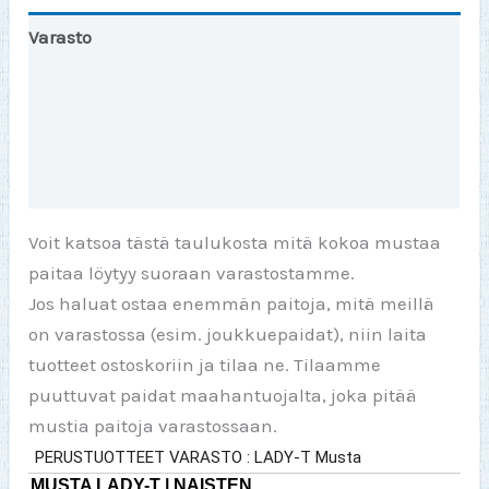
Varasto
Toinen väri
Lisätiedot
Arviot (0)
Voit katsoa tästä taulukosta mitä kokoa mustaa
paitaa löytyy suoraan varastostamme.
Jos haluat ostaa enemmän paitoja, mitä meillä
on varastossa (esim. joukkuepaidat), niin laita
tuotteet ostoskoriin ja tilaa ne. Tilaamme
puuttuvat paidat maahantuojalta, joka pitää
mustia paitoja varastossaan.