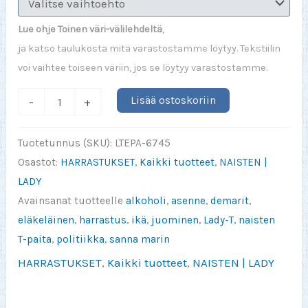
Lue ohje Toinen väri-välilehdeltä
,
ja katso taulukosta mitä varastostamme löytyy. Tekstiilin
voi vaihtee toiseen väriin, jos se löytyy varastostamme.
Olen
Lisää ostoskoriin
-
+
tanssinut,
laulanut,
Tuotetunnus (SKU):
LTEPA-6745
juhlinut
Osastot:
HARRASTUKSET
,
Kaikki tuotteet
,
NAISTEN |
ja
LADY
tehnyt
Avainsanat tuotteelle
alkoholi
,
asenne
,
demarit
,
laillisia
eläkeläinen
,
harrastus
,
ikä
,
juominen
,
Lady-T
,
naisten
asioita
T-paita
,
politiikka
,
sanna marin
(lady)
HARRASTUKSET
,
Kaikki tuotteet
,
NAISTEN | LADY
määrä