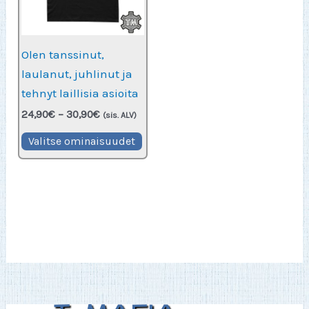
Olen tanssinut,
laulanut, juhlinut ja
tehnyt laillisia asioita
Hintaluokka:
24,90
€
–
30,90
€
(sis. ALV)
24,90€
Tällä
-
Valitse ominaisuudet
30,90€
tuotteella
on
useampi
muunnelma.
Voit
tehdä
valinnat
tuotteen