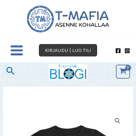
Siirry
sisältöön
KIRJAUDU | LUO TILI
Hae