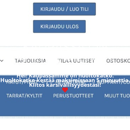
KAUPASSA ON
HUOLTOKATKOS
Hei! Kaupassamme on huoltokatko.
Huoltokatko kestää maksimissaan 5 minuuttia.
Kiitos kärsivällisyydestäsi!