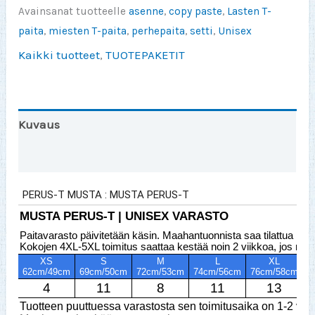
JR
Avainsanat tuotteelle
asenne
,
copy paste
,
Lasten T-
Tuotepaketti
paita
,
miesten T-paita
,
perhepaita
,
setti
,
Unisex
määrä
Kaikki tuotteet
,
TUOTEPAKETIT
Kuvaus
Arviot (0)