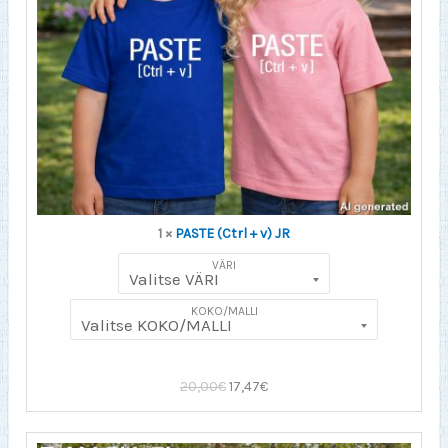
1 ×
PASTE (Ctrl + v) JR
VÄRI
KOKO/MALLI
Alkuperäinen
Nykyinen
20,00
€
17,47
€
hinta
hinta
oli:
on: