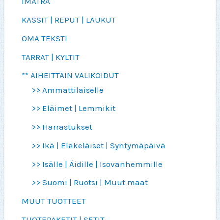
IMATRA
KASSIT | REPUT | LAUKUT
OMA TEKSTI
TARRAT | KYLTIT
** AIHEITTAIN VALIKOIDUT
>> Ammattilaiselle
>> Eläimet | Lemmikit
>> Harrastukset
>> Ikä | Eläkeläiset | Syntymäpäivä
>> Isälle | Äidille | Isovanhemmille
>> Suomi | Ruotsi | Muut maat
MUUT TUOTTEET
TUOTEPAKETIT | SETIT