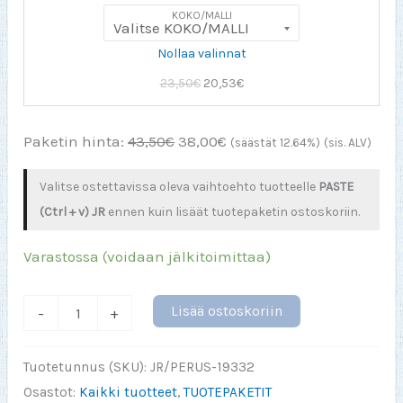
KOKO/MALLI
Nollaa valinnat
Alkuperäinen
Nykyinen
23,50
€
20,53
€
hinta
hinta
oli:
on:
Paketin hinta:
43,50
€
38,00
€
(säästät 12.64%)
(sis. ALV)
23,50€.
20,53€.
Valitse ostettavissa oleva vaihtoehto tuotteelle
PASTE
(Ctrl + v) JR
ennen kuin lisäät tuotepaketin ostoskoriin.
Varastossa (voidaan jälkitoimittaa)
Copy
Lisää ostoskoriin
-
+
PERUS
/
Tuotetunnus (SKU):
JR/PERUS-19332
Paste
Osastot:
Kaikki tuotteet
,
TUOTEPAKETIT