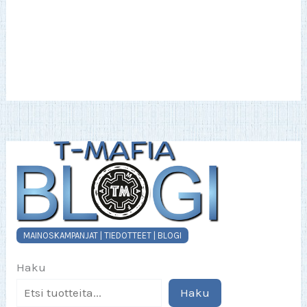
on
useampi
muunnelma.
Voit
tehdä
valinnat
tuotteen
sivulla.
MAINOSKAMPANJAT | TIEDOTTEET | BLOGI
Haku
Haku