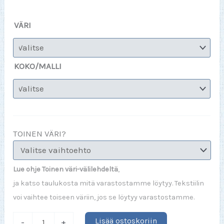
VÄRI
KOKO/MALLI
TOINEN VÄRI?
Lue ohje Toinen väri-välilehdeltä
,
ja katso taulukosta mitä varastostamme löytyy. Tekstiilin
voi vaihtee toiseen väriin, jos se löytyy varastostamme.
Mummo
Lisää ostoskoriin
-
+