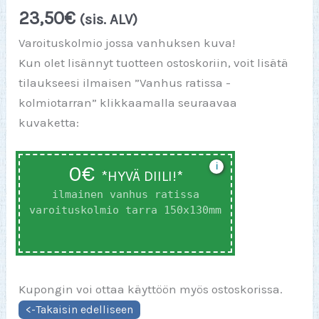
23,50
€
(sis. ALV)
Varoituskolmio jossa vanhuksen kuva!
Kun olet lisännyt tuotteen ostoskoriin, voit lisätä
tilaukseesi ilmaisen ”Vanhus ratissa -
kolmiotarran” klikkaamalla seuraavaa
kuvaketta:
0€
i
*HYVÄ DIILI!*
ilmainen vanhus ratissa
varoituskolmio tarra 150x130mm
Kupongin voi ottaa käyttöön myös ostoskorissa.