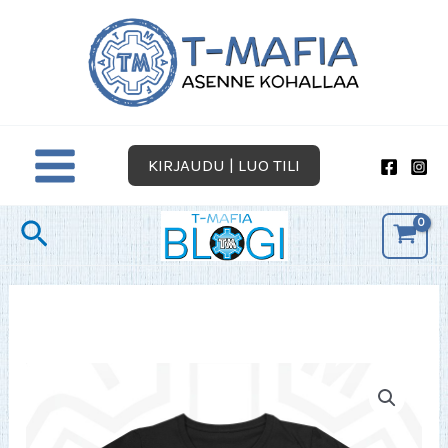
Siirry
sisältöön
KIRJAUDU | LUO TILI
Hae