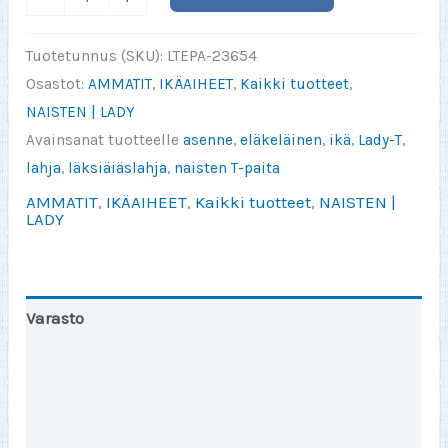
Varoituskolmio
(Lady)
Tuotetunnus (SKU):
LTEPA-23654
määrä
Osastot:
AMMATIT
,
IKÄAIHEET
,
Kaikki tuotteet
,
NAISTEN | LADY
Avainsanat tuotteelle
asenne
,
eläkeläinen
,
ikä
,
Lady-T
,
lahja
,
läksiäiäslahja
,
naisten T-paita
AMMATIT
,
IKÄAIHEET
,
Kaikki tuotteet
,
NAISTEN |
LADY
Varasto
Toinen väri
Lisätiedot