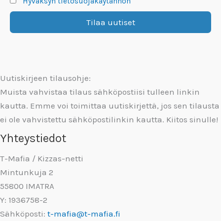
Hyväksyn tietosuojakäytännön
Uutiskirjeen tilausohje:
Muista vahvistaa tilaus sähköpostiisi tulleen linkin
kautta. Emme voi toimittaa uutiskirjettä, jos sen tilausta
ei ole vahvistettu sähköpostilinkin kautta. Kiitos sinulle!
Yhteystiedot
T-Mafia / Kizzas-netti
Mintunkuja 2
55800 IMATRA
Y: 1936758-2
Sähköposti:
t-mafia@t-mafia.fi