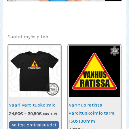
Saatat myös pitää...
Vaari Varoituskolmio
Vanhus ratissa
varoituskolmio tarra
Hintaluokka:
24,90
€
–
30,90
€
(sis. ALV)
24,90€
150x130mm
Tällä
-
Valitse ominaisuudet