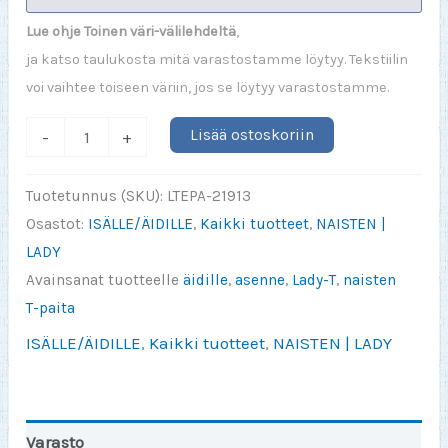
Lue ohje Toinen väri-välilehdeltä
,
ja katso taulukosta mitä varastostamme löytyy. Tekstiilin
voi vaihtee toiseen väriin, jos se löytyy varastostamme.
Minulla
Lisää ostoskoriin
-
+
on
(2)
Tuotetunnus (SKU):
LTEPA-21913
kaunista
Osastot:
ISÄLLE/ÄIDILLE
,
Kaikki tuotteet
,
NAISTEN |
tytärtä
LADY
(LADY)
Avainsanat tuotteelle
äidille
,
asenne
,
Lady-T
,
naisten
(valitse
T-paita
luku)
ISÄLLE/ÄIDILLE
,
Kaikki tuotteet
,
NAISTEN | LADY
määrä
Varasto