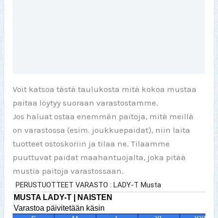
Toinen väri
Lisätiedot
Arviot (0)
Voit katsoa tästä taulukosta mitä kokoa mustaa
paitaa löytyy suoraan varastostamme.
Jos haluat ostaa enemmän paitoja, mitä meillä
on varastossa (esim. joukkuepaidat), niin laita
tuotteet ostoskoriin ja tilaa ne. Tilaamme
puuttuvat paidat maahantuojalta, joka pitää
mustia paitoja varastossaan.