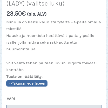
(LADY) (valitse luku)
23,50
€
(sis. ALV)
Minulla on kaksi kaunista tytärtä – t-paita omalla
tekstillä
Hauska ja huomiota herättävä t-paita ylpeälle
isälle, jolla riittää sekä rakkautta että
huumorintajua.
Voit valita tähän paitaan luvun. Kirjoita toiveesi
kenttään.
Tuote on räätälöity.
VÄRI