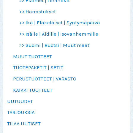
>> Eläimet | Lemmikit
>> Harrastukset
>> Ikä | Eläkeläiset | Syntymäpäivä
>> Isälle | Äidille | Isovanhemmille
>> Suomi | Ruotsi | Muut maat
MUUT TUOTTEET
TUOTEPAKETIT | SETIT
PERUSTUOTTEET | VARASTO
KAIKKI TUOTTEET
UUTUUDET
TARJOUKSIA
TILAA UUTISET