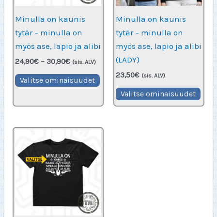
Minulla on kaunis
Minulla on kaunis
tytär – minulla on
tytär – minulla on
myös ase, lapio ja alibi
myös ase, lapio ja alibi
(LADY)
Hintaluokka:
24,90
€
–
30,90
€
(sis. ALV)
24,90€
23,50
€
Tällä
(sis. ALV)
-
Valitse ominaisuudet
30,90€
tuotteella
Täll
Valitse ominaisuudet
on
tuot
useampi
on
muunnelma.
use
Voit
muu
tehdä
Voit
valinnat
teh
tuotteen
vali
sivulla.
tuot
sivu