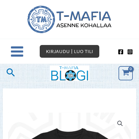
Siirry
sisältöön
KIRJAUDU | LUO TILI
Hae