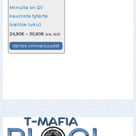
Minulla on (2)
kaunista tytärtä
(valitse luku)
Hintaluokka:
24,90
€
–
30,90
€
(sis. ALV)
24,90€
Tällä
-
Valitse ominaisuudet
30,90€
tuotteella
on
useampi
muunnelma.
Voit
tehdä
valinnat
tuotteen
sivulla.