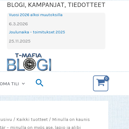
BLOGI, KAMPANJAT, TIEDOTTEET
Vuosi 2026 alkoi muutoksilla
6.3.2026
Joulunaika – toimitukset 2025
25.11.2025
Hae
OMA TILI
tusivu
/
Kaikki tuotteet
/ Minulla on kaunis
tär – minulla on myös ase, lapio ja alibi