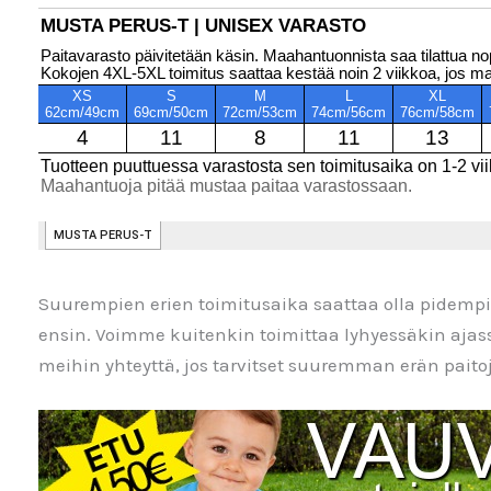
Suurempien erien toimitusaika saattaa olla pidem
ensin. Voimme kuitenkin toimittaa lyhyessäkin aja
meihin yhteyttä, jos tarvitset suuremman erän paitoja