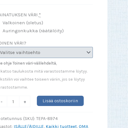
AINATUKSEN VÄRI
*
Valkoinen (oletus)
Auringonkukka (räätälöity)
OINEN VÄRI?
e ohje Toinen väri-välilehdeltä
,
 katso taulukosta mitä varastostamme löytyy.
kstiilin voi vaihtee toiseen väriin, jos se löytyy
arastostamme.
inulla
Lisää ostoskoriin
-
+
n
aunis
uotetunnus (SKU):
TEPA-8974
tär
sastot:
ISÄLLE/ÄIDILLE
,
Kaikki tuotteet
,
OMA