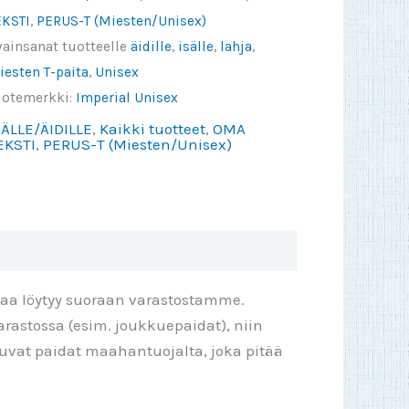
EKSTI
,
PERUS-T (Miesten/Unisex)
inulla
vainsanat tuotteelle
äidille
,
isälle
,
lahja
,
n
iesten T-paita
,
Unisex
yös
uotemerkki:
Imperial Unisex
se,
SÄLLE/ÄIDILLE
,
Kaikki tuotteet
,
OMA
apio
EKSTI
,
PERUS-T (Miesten/Unisex)
ibi
äärä
taa löytyy suoraan varastostamme.
rastossa (esim. joukkuepaidat), niin
ttuvat paidat maahantuojalta, joka pitää