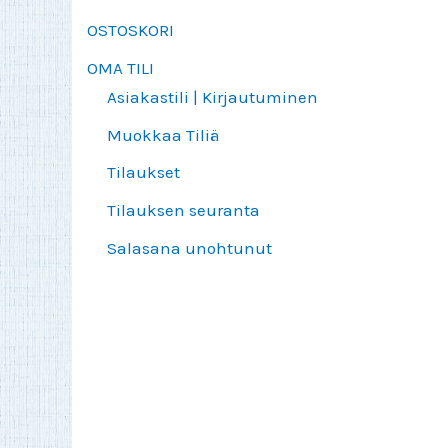
OSTOSKORI
OMA TILI
Asiakastili | Kirjautuminen
Muokkaa Tiliä
Tilaukset
Tilauksen seuranta
Salasana unohtunut