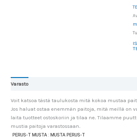
-
T
m
A
o
m
m
T
a
I
l
T
ja
al
m
Varasto
Toinen väri
Lisätiedot
Arviot (0)
Voit katsoa tästä taulukosta mitä kokoa mustaa pai
Jos haluat ostaa enemmän paitoja, mitä meillä on va
laita tuotteet ostoskoriin ja tilaa ne. Tilaamme puu
mustia paitoja varastossaan.