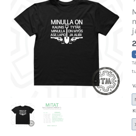
M
m
j
2
T
t
V
K