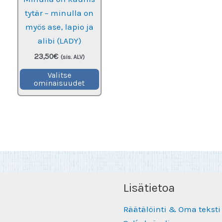
tytär – minulla on
myös ase, lapio ja
alibi (LADY)
23,50
€
(sis. ALV)
Tällä
Valitse
ominaisuudet
tuotteella
on
useampi
muunnelma.
Voit
tehdä
valinnat
tuotteen
Lisätietoa
sivulla.
Räätälöinti & Oma teksti