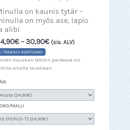
inulla on kaunis tytär –
inulla on myös ase, lapio
a alibi
Hintaluokka:
4,90
€
–
30,90
€
(sis. ALV)
24,90€
-
ämän hauskan tekstin paidassa voi
30,90€
ulkita omalla tavallaan.
ÄRI
OKO/MALLI