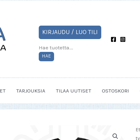
KIRJAUDU / LUO TILI
Hae tuotetta...
HAE
ET
TARJOUKSIA
TILAA UUTISET
OSTOSKORI
E
ty