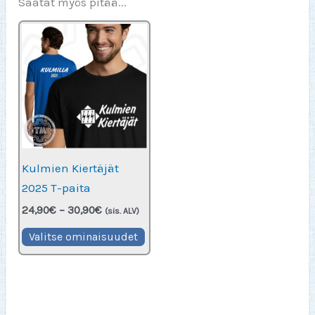
Saatat myös pitää...
Kulmien Kiertäjät
2025 T-paita
Hintaluokka:
24,90
€
–
30,90
€
(sis. ALV)
24,90€
Tällä
-
Valitse ominaisuudet
30,90€
tuotteella
on
useampi
muunnelma.