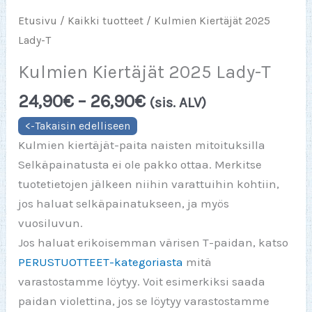
Etusivu
/
Kaikki tuotteet
/ Kulmien Kiertäjät 2025
Lady-T
Kulmien Kiertäjät 2025 Lady-T
Hintaluokka:
24,90
€
–
26,90
€
(sis. ALV)
24,90€
-
Kulmien kiertäjät-paita naisten mitoituksilla
26,90€
Selkäpainatusta ei ole pakko ottaa. Merkitse
tuotetietojen jälkeen niihin varattuihin kohtiin,
jos haluat selkäpainatukseen, ja myös
vuosiluvun.
Jos haluat erikoisemman värisen T-paidan, katso
PERUSTUOTTEET-kategoriasta
mitä
varastostamme löytyy. Voit esimerkiksi saada
paidan violettina, jos se löytyy varastostamme