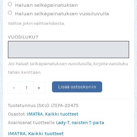
Haluan selkäpainatuksen
Haluan selkäpainatuksen vuosiluvulla
Valitse jokin vaihtoehdoista.
VUOSILUKU?
Jos haluat selkäpainatuksen vuosiluvulla, kirjoita vuosiluku
tähän kenttään.
Kulmien
Lisää ostoskoriin
-
+
Kiertäjät
2025
Tuotetunnus (SKU):
LTEPA-22475
Lady-
Osastot:
IMATRA
,
Kaikki tuotteet
T
Avainsanat tuotteelle
Lady-T
,
naisten T-paita
määrä
IMATRA
,
Kaikki tuotteet