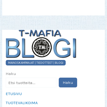
Voit
tehdä
valinnat
tuotteen
sivulla.
MAINOSKAMPANJAT | TIEDOTTEET | BLOGI
Haku
Haku
ETUSIVU
TUOTEVALIKOIMA