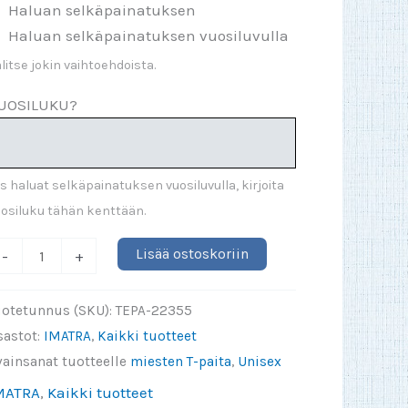
Haluan selkäpainatuksen
Haluan selkäpainatuksen vuosiluvulla
litse jokin vaihtoehdoista.
UOSILUKU?
s haluat selkäpainatuksen vuosiluvulla, kirjoita
osiluku tähän kenttään.
ulmien
Lisää ostoskoriin
-
+
ertäjät
025
uotetunnus (SKU):
TEPA-22355
-
sastot:
IMATRA
,
Kaikki tuotteet
aita
vainsanat tuotteelle
miesten T-paita
,
Unisex
äärä
MATRA
,
Kaikki tuotteet