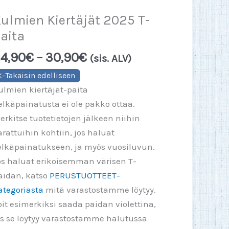
ulmien Kiertäjät 2025 T-
aita
Hintaluokka:
4,90
€
–
30,90
€
(sis. ALV)
24,90€
-
ulmien kiertäjät-paita
30,90€
elkäpainatusta ei ole pakko ottaa.
erkitse tuotetietojen jälkeen niihin
arattuihin kohtiin, jos haluat
elkäpainatukseen, ja myös vuosiluvun.
os haluat erikoisemman värisen T-
aidan, katso
PERUSTUOTTEET-
ategoriasta
mitä varastostamme löytyy.
oit esimerkiksi saada paidan violettina,
os se löytyy varastostamme halutussa