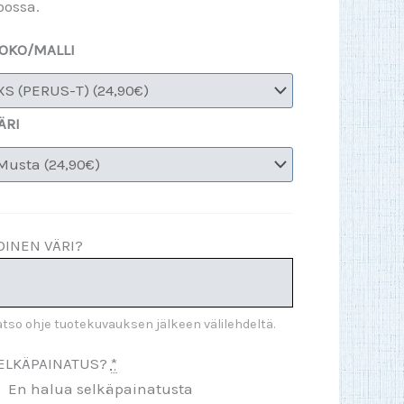
oossa.
OKO/MALLI
ÄRI
OINEN VÄRI?
tso ohje tuotekuvauksen jälkeen välilehdeltä.
ELKÄPAINATUS?
*
En halua selkäpainatusta