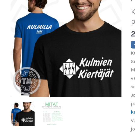
K
p
2
K
S
M
v
s
J
p
k
V
j