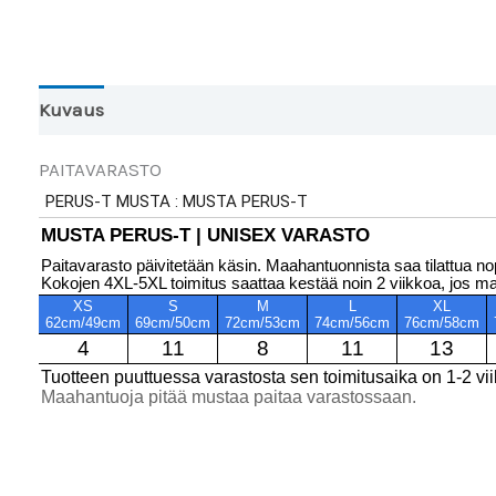
Kuvaus
Toinen väri?
Lisätiedot
PAITAVARASTO