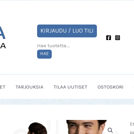
KIRJAUDU / LUO TILI
Hae tuotetta...
HAE
ET
TARJOUKSIA
TILAA UUTISET
OSTOSKORI
E
p