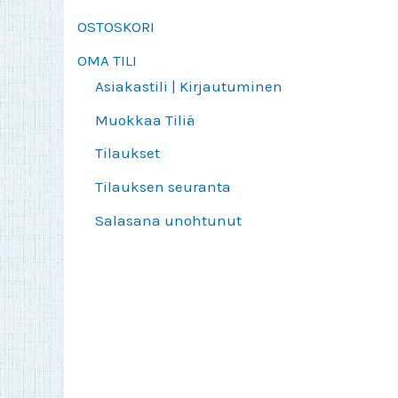
OSTOSKORI
OMA TILI
Asiakastili | Kirjautuminen
Muokkaa Tiliä
Tilaukset
Tilauksen seuranta
Salasana unohtunut