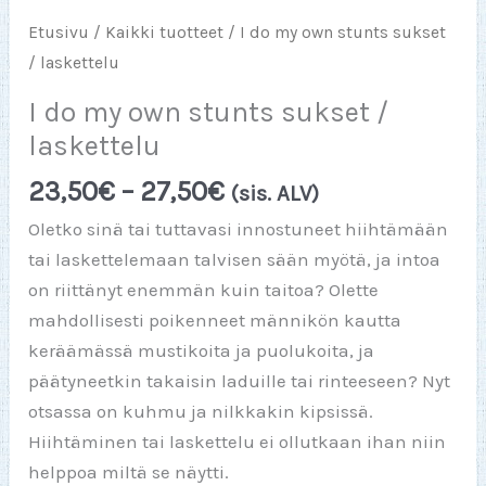
Etusivu
/
Kaikki tuotteet
/ I do my own stunts sukset
/ laskettelu
I do my own stunts sukset /
laskettelu
Hintaluokka:
23,50
€
–
27,50
€
(sis. ALV)
23,50€
Oletko sinä tai tuttavasi innostuneet hiihtämään
-
tai laskettelemaan talvisen sään myötä, ja intoa
27,50€
on riittänyt enemmän kuin taitoa? Olette
mahdollisesti poikenneet männikön kautta
keräämässä mustikoita ja puolukoita, ja
päätyneetkin takaisin laduille tai rinteeseen? Nyt
otsassa on kuhmu ja nilkkakin kipsissä.
Hiihtäminen tai laskettelu ei ollutkaan ihan niin
helppoa miltä se näytti.