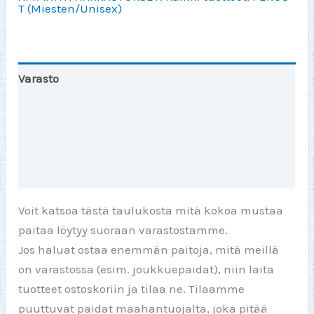
T (Miesten/Unisex)
Varasto
Toinen väri
Lisätiedot
Arviot (0)
Voit katsoa tästä taulukosta mitä kokoa mustaa
paitaa löytyy suoraan varastostamme.
Jos haluat ostaa enemmän paitoja, mitä meillä
on varastossa (esim. joukkuepaidat), niin laita
tuotteet ostoskoriin ja tilaa ne. Tilaamme
puuttuvat paidat maahantuojalta, joka pitää