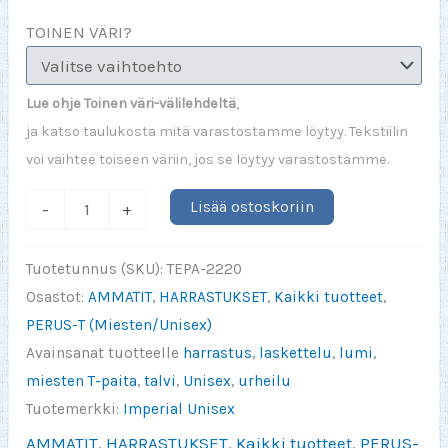
TOINEN VÄRI?
Lue ohje Toinen väri-välilehdeltä
,
ja katso taulukosta mitä varastostamme löytyy. Tekstiilin
voi vaihtee toiseen väriin, jos se löytyy varastostamme.
I
Lisää ostoskoriin
-
+
do
my
Tuotetunnus (SKU):
TEPA-2220
own
Osastot:
AMMATIT
,
HARRASTUKSET
,
Kaikki tuotteet
,
stunts
PERUS-T (Miesten/Unisex)
sukset
Avainsanat tuotteelle
harrastus
,
laskettelu
,
lumi
,
/
miesten T-paita
,
talvi
,
Unisex
,
urheilu
laskettelu
Tuotemerkki:
Imperial Unisex
määrä
AMMATIT
,
HARRASTUKSET
,
Kaikki tuotteet
,
PERUS-