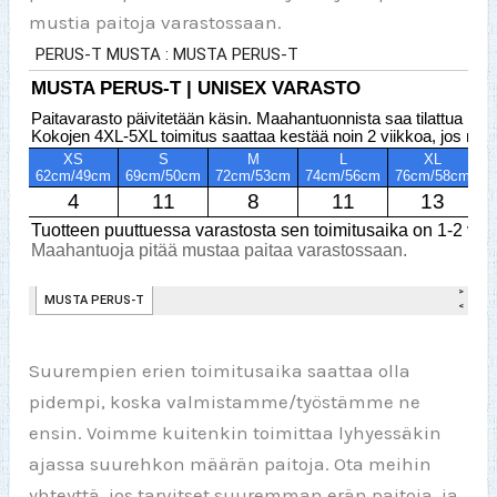
mustia paitoja varastossaan.
Suurempien erien toimitusaika saattaa olla
pidempi, koska valmistamme/työstämme ne
ensin. Voimme kuitenkin toimittaa lyhyessäkin
ajassa suurehkon määrän paitoja. Ota meihin
yhteyttä, jos tarvitset suuremman erän paitoja, ja