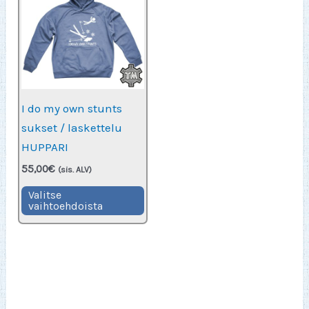
I do my own stunts
sukset / laskettelu
HUPPARI
55,00
€
(sis. ALV)
Tällä
Valitse
vaihtoehdoista
tuotteella
on
useampi
muunnelma.
Voit
tehdä