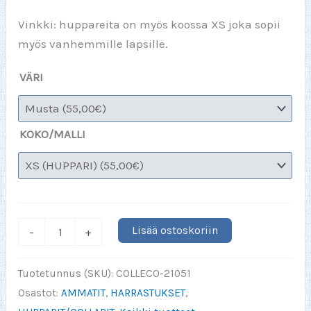
Vinkki: huppareita on myös koossa XS joka sopii
myös vanhemmille lapsille.
VÄRI
KOKO/MALLI
I
Lisää ostoskoriin
-
+
do
my
Tuotetunnus (SKU):
COLLECO-21051
own
Osastot:
AMMATIT
,
HARRASTUKSET
,
stunts