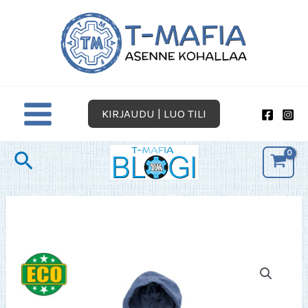
Siirry
sisältöön
KIRJAUDU | LUO TILI
Hae