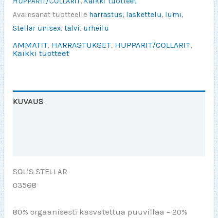
HUPPARIT/COLLARIT
,
Kaikki tuotteet
sukset
Avainsanat tuotteelle
harrastus
,
laskettelu
,
lumi
,
/
Stellar unisex
,
talvi
,
urheilu
laskettelu
AMMATIT
,
HARRASTUKSET
,
HUPPARIT/COLLARIT
,
HUPPARI
Kaikki tuotteet
määrä
KUVAUS
Lisätiedot
Arviot (0)
SOL’S STELLAR
03568
80% orgaanisesti kasvatettua puuvillaa – 20%