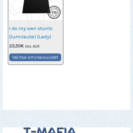
valinnat
vali
tuotteen
tuot
sivulla.
sivu
I do my own stunts
(lumilauta) (Lady)
23,50
€
(sis. ALV)
Tällä
Valitse ominaisuudet
tuotteella
on
useampi
muunnelma.
Voit
tehdä
valinnat
tuotteen
sivulla.