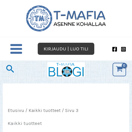
Siirry
sisältöön
KIRJAUDU | LUO TILI
Hae
Etusivu
/
Kaikki tuotteet
/ Sivu 3
Kaikki tuotteet