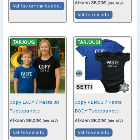
Alkaen
38,00
€
Tällä
(sis. ALV)
Valitse ominaisuudet
tuotteella
Valitse sisältö
on
useampi
muunnelma.
TARJOUS!
TARJOUS!
Voit
tehdä
valinnat
tuotteen
sivulla.
Copy LADY / Paste JR
Copy PERUS / Paste
Tuotepaketti
BODY Tuotepaketti
Alkaen
38,00
€
Alkaen
38,00
€
(sis. ALV)
(sis. ALV)
Valitse sisältö
Valitse sisältö