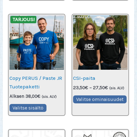
TARJOUS!
Copy PERUS / Paste JR
CSI-paita
Tuotepaketti
Hintaluokka:
23,50
€
–
27,50
€
(sis. ALV)
23,50€
Alkaen
38,00
€
Täll
(sis. ALV)
-
Valitse ominaisuudet
27,50€
tuot
Valitse sisältö
on
use
muu