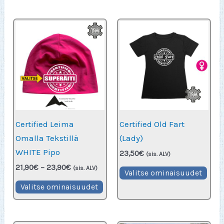
on
on
useampi
use
muunnelma.
muu
Voit
Voit
tehdä
teh
valinnat
vali
tuotteen
tuot
sivulla.
sivu
Certified Leima
Certified Old Fart
Omalla Tekstillä
(Lady)
WHITE Pipo
23,50
€
(sis. ALV)
Hintaluokka:
21,90
€
–
23,90
€
Täll
(sis. ALV)
Valitse ominaisuudet
21,90€
Tällä
tuot
-
Valitse ominaisuudet
23,90€
tuotteella
on
on
use