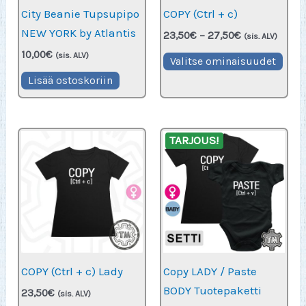
City Beanie Tupsupipo
COPY (Ctrl + c)
NEW YORK by Atlantis
Hintaluokka:
23,50
€
–
27,50
€
(sis. ALV)
23,50€
10,00
€
Täll
(sis. ALV)
-
Valitse ominaisuudet
27,50€
tuot
Lisää ostoskoriin
on
use
muu
TARJOUS!
Voit
teh
vali
tuot
sivu
COPY (Ctrl + c) Lady
Copy LADY / Paste
BODY Tuotepaketti
23,50
€
(sis. ALV)