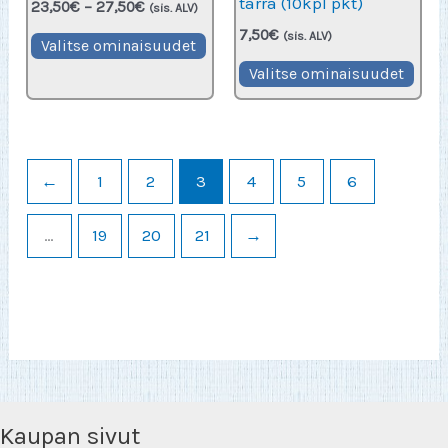
tarra (10kpl pkt)
Hintaluokka:
23,50
€
–
27,50
€
(sis. ALV)
23,50€
7,50
€
Tällä
(sis. ALV)
-
Valitse ominaisuudet
27,50€
tuotteella
Valitse ominaisuudet
on
useampi
muunnelma.
Voit
←
1
2
3
4
5
6
tehdä
valinnat
…
19
20
21
→
tuotteen
sivulla.
Kaupan sivut