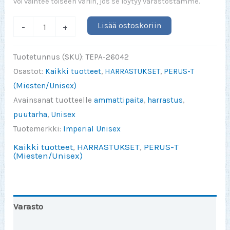
voi vaihtee toiseen väriin, jos se löytyy varastostamme.
You
Lisää ostoskoriin
-
+
can
solve
Tuotetunnus (SKU):
TEPA-26042
all
Osastot:
Kaikki tuotteet
,
HARRASTUKSET
,
PERUS-T
your
(Miesten/Unisex)
problems
Avainsanat tuotteelle
ammattipaita
,
harrastus
,
in
puutarha
,
Unisex
a
Tuotemerkki:
Imperial Unisex
garden
Kaikki tuotteet
,
HARRASTUKSET
,
PERUS-T
määrä
(Miesten/Unisex)
Varasto
Toinen väri