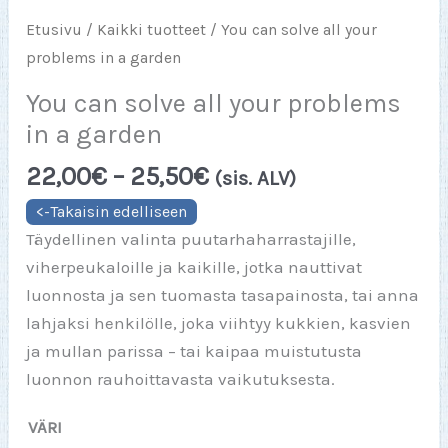
Etusivu
/
Kaikki tuotteet
/ You can solve all your
problems in a garden
You can solve all your problems
in a garden
Hintaluokka:
22,00
€
–
25,50
€
(sis. ALV)
22,00€
-
Täydellinen valinta puutarhaharrastajille,
25,50€
viherpeukaloille ja kaikille, jotka nauttivat
luonnosta ja sen tuomasta tasapainosta, tai anna
lahjaksi henkilölle, joka viihtyy kukkien, kasvien
ja mullan parissa – tai kaipaa muistutusta
luonnon rauhoittavasta vaikutuksesta.
VÄRI