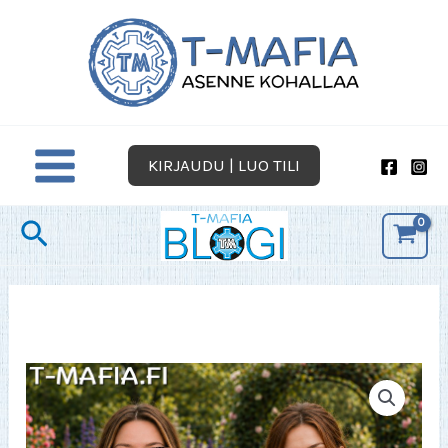
Siirry
sisältöön
KIRJAUDU | LUO TILI
Hae