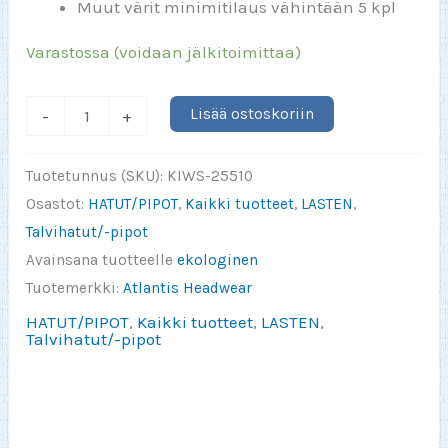
Muut värit minimitilaus vähintään 5 kpl
Varastossa (voidaan jälkitoimittaa)
Wind
Lisää ostoskoriin
-
+
KIDS
Atlantis
Tuotetunnus (SKU):
KIWS-25510
Pipo
Osastot:
HATUT/PIPOT
,
Kaikki tuotteet
,
LASTEN
,
MUSTA
Talvihatut/-pipot
määrä
Avainsana tuotteelle
ekologinen
Tuotemerkki:
Atlantis Headwear
HATUT/PIPOT
,
Kaikki tuotteet
,
LASTEN
,
Talvihatut/-pipot