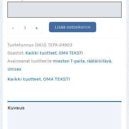
Vuoden
Lisää ostoskoriin
-
+
Harmain
T-
Tuotetunnus (SKU):
TEPA-24923
Paita
Osastot:
Kaikki tuotteet
,
OMA TEKSTI
S-
Avainsanat tuotteelle
miesten T-paita
,
räätälöitävä
,
3XL
Unisex
(valitse
Kaikki tuotteet
,
OMA TEKSTI
painatus)
määrä
Kuvaus
Ohje