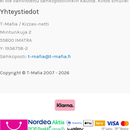
ei ole vahvistettu sähköpostilinkin kautta. Kiitos sinulle!
Yhteystiedot
T-Mafia / Kizzas-netti
Mintunkuja 2
55800 IMATRA
Y: 1936758-2
Sähköposti:
t-mafia@t-mafia.fi
Copyright © T-Mafia 2007 - 2026