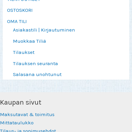
OSTOSKORI
OMA TILI
Asiakastili | Kirjautuminen
Muokkaa Tiliä
Tilaukset
Tilauksen seuranta
Salasana unohtunut
Kaupan sivut
Maksutavat & toimitus
Mittataulukko
Tilaus- ja sopimusehdot