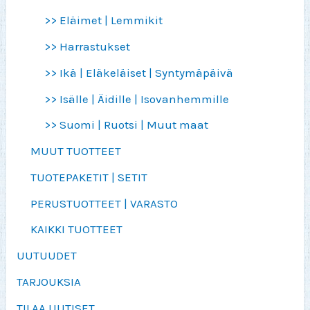
>> Eläimet | Lemmikit
>> Harrastukset
>> Ikä | Eläkeläiset | Syntymäpäivä
>> Isälle | Äidille | Isovanhemmille
>> Suomi | Ruotsi | Muut maat
MUUT TUOTTEET
TUOTEPAKETIT | SETIT
PERUSTUOTTEET | VARASTO
KAIKKI TUOTTEET
UUTUUDET
TARJOUKSIA
TILAA UUTISET