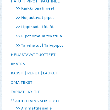
HATUT | PIPOT | PÄÄHINEET
>> Kaikki päähineet
>> Heijastavat pipot
>> Lippikset | Lätsät
>> Pipot omalla tekstillä
>> Talvihatut | Talvipipot
HEIJASTAVAT TUOTTEET
IMATRA
KASSIT | REPUT | LAUKUT
OMA TEKSTI
TARRAT | KYLTIT
** AIHEITTAIN VALIKOIDUT
>> Ammattilaiselle