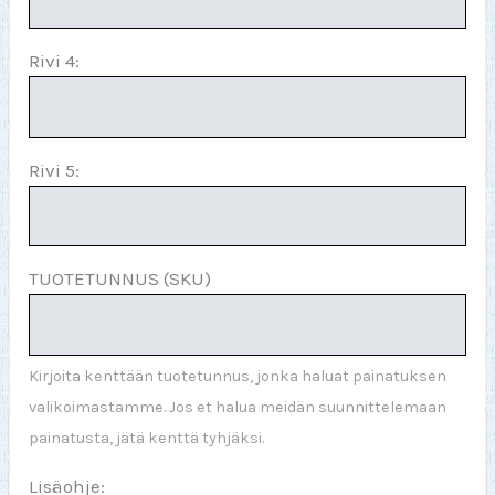
Rivi 4:
Rivi 5:
TUOTETUNNUS (SKU)
Kirjoita kenttään tuotetunnus, jonka haluat painatuksen
valikoimastamme. Jos et halua meidän suunnittelemaan
painatusta, jätä kenttä tyhjäksi.
Lisäohje: