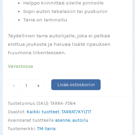
Helppo kiinnittää sileille pinnoille
Sopii auton takalasiin tai puskuriin
Tarra on laminoitu
Täydellinen tarra autoilijalle, joka ei pelkää
erottua joukosta ja haluaa lisätä ripauksen
huumoria liikenteeseen.
Varastossa
VAROITUS
Lisää ostoskoriin
-
+
tyttäresi
saattaa
Tuotetunnus (SKU):
TARRA-7564
istua
Osastot:
Kaikki tuotteet
,
TARRAT/KYLTIT
kyydissäni
Avainsanat tuotteelle
asenne
,
autoilu
tarra
Tuotemerkki:
TM-tarra
150x75mm