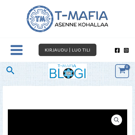
Siirry
sisältöön
KIRJAUDU | LUO TILI
Hae