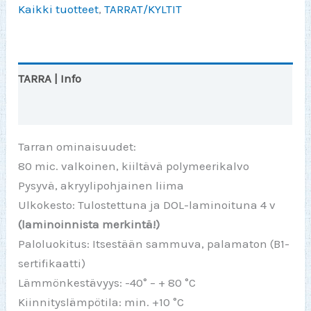
Kaikki tuotteet
,
TARRAT/KYLTIT
määrä
TARRA | Info
Arviot (0)
Tarran ominaisuudet:
80 mic. valkoinen, kiiltävä polymeerikalvo
Pysyvä, akryylipohjainen liima
Ulkokesto: Tulostettuna ja DOL-laminoituna 4 v
(laminoinnista merkintä!)
Paloluokitus: Itsestään sammuva, palamaton (B1-
sertifikaatti)
Lämmönkestävyys: -40° – + 80 °C
Kiinnityslämpötila: min. +10 °C