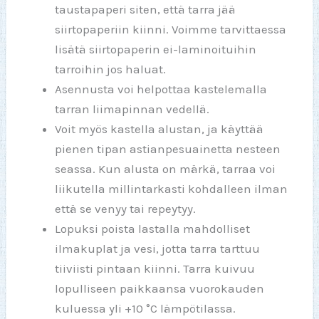
taustapaperi siten, että tarra jää
siirtopaperiin kiinni. Voimme tarvittaessa
lisätä siirtopaperin ei-laminoituihin
tarroihin jos haluat.
Asennusta voi helpottaa kastelemalla
tarran liimapinnan vedellä.
Voit myös kastella alustan, ja käyttää
pienen tipan astianpesuainetta nesteen
seassa. Kun alusta on märkä, tarraa voi
liikutella millintarkasti kohdalleen ilman
että se venyy tai repeytyy.
Lopuksi poista lastalla mahdolliset
ilmakuplat ja vesi, jotta tarra tarttuu
tiiviisti pintaan kiinni. Tarra kuivuu
lopulliseen paikkaansa vuorokauden
kuluessa yli +10 °C lämpötilassa.