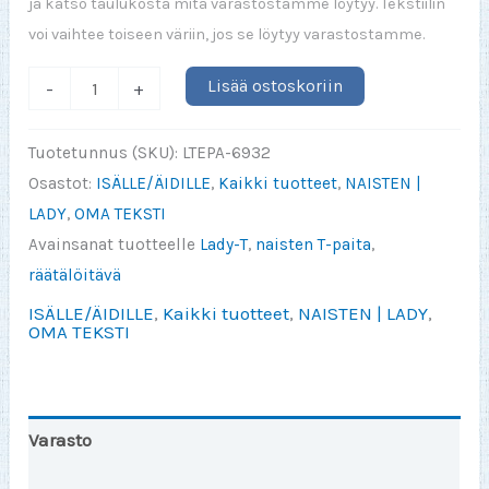
ja katso taulukosta mitä varastostamme löytyy. Tekstiilin
voi vaihtee toiseen väriin, jos se löytyy varastostamme.
VAROITUS
Lisää ostoskoriin
-
+
-
Minulla
Tuotetunnus (SKU):
LTEPA-6932
on
Osastot:
ISÄLLE/ÄIDILLE
,
Kaikki tuotteet
,
NAISTEN |
hullu
LADY
,
OMA TEKSTI
(valitse)
Avainsanat tuotteelle
Lady-T
,
naisten T-paita
,
(LADY)
räätälöitävä
määrä
ISÄLLE/ÄIDILLE
,
Kaikki tuotteet
,
NAISTEN | LADY
,
OMA TEKSTI
Varasto