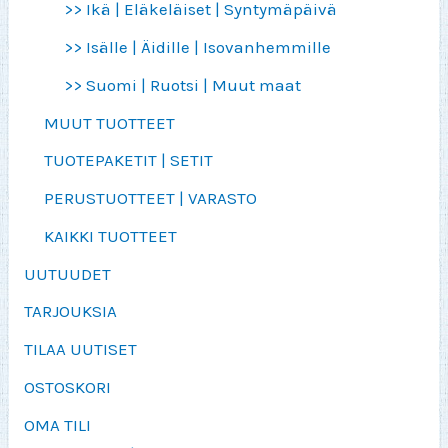
>> Ikä | Eläkeläiset | Syntymäpäivä
>> Isälle | Äidille | Isovanhemmille
>> Suomi | Ruotsi | Muut maat
MUUT TUOTTEET
TUOTEPAKETIT | SETIT
PERUSTUOTTEET | VARASTO
KAIKKI TUOTTEET
UUTUUDET
TARJOUKSIA
TILAA UUTISET
OSTOSKORI
OMA TILI