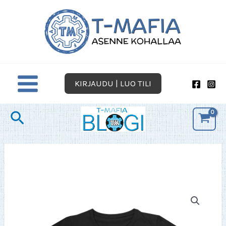
Siirry
sisältöön
KIRJAUDU | LUO TILI
Hae