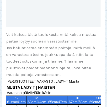
Toinen väri
Lisätiedot
Arviot (0)
Voit katsoa tästä taulukosta mitä kokoa mustaa
paitaa löytyy suoraan varastostamme.
Jos haluat ostaa enemmän paitoja, mitä meillä
on varastossa (esim. joukkuepaidat), niin laita
tuotteet ostoskoriin ja tilaa ne. Tilaamme
puuttuvat paidat maahantuojalta, joka pitää
mustia paitoja varastossaan.