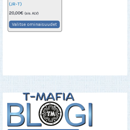
(JR-T)
20,00
€
(sis. ALV)
Tällä
Valitse ominaisuudet
tuotteella
on
useampi
muunnelma.
Voit
tehdä
valinnat
tuotteen
sivulla.