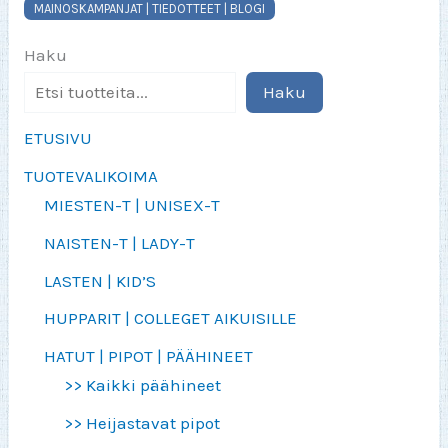
MAINOSKAMPANJAT | TIEDOTTEET | BLOGI
Haku
Haku
ETUSIVU
TUOTEVALIKOIMA
MIESTEN-T | UNISEX-T
NAISTEN-T | LADY-T
LASTEN | KID’S
HUPPARIT | COLLEGET AIKUISILLE
HATUT | PIPOT | PÄÄHINEET
>> Kaikki päähineet
>> Heijastavat pipot