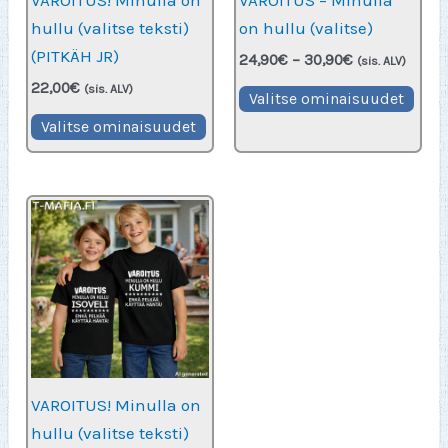
VAROITUS! Minulla on
VAROITUS – Minulla
hullu (valitse teksti)
on hullu (valitse)
(PITKÄH JR)
Hintaluokka:
24,90
€
–
30,90
€
(sis. ALV)
24,90€
22,00
€
Täll
(sis. ALV)
-
Valitse ominaisuudet
30,90€
Tällä
tuot
Valitse ominaisuudet
tuotteella
on
on
use
useampi
muu
muunnelma.
Voit
Voit
teh
tehdä
vali
valinnat
tuot
tuotteen
sivu
sivulla.
VAROITUS! Minulla on
hullu (valitse teksti)