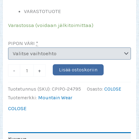
VARASTOTUOTE
Varastossa (voidaan jälkitoimittaa)
PIPON VÄRI
*
Trikoopipo
Lisää ostoskoriin
-
+
Heijastavalla
Colose-
Tuotetunnus (SKU):
CPIPO-24795
Osasto:
COLOSE
logolla
Tuotemerkki:
Mountain Wear
määrä
COLOSE