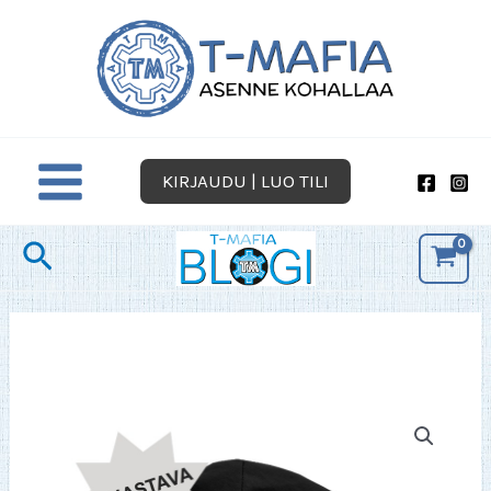
Siirry
sisältöön
KIRJAUDU | LUO TILI
Hae