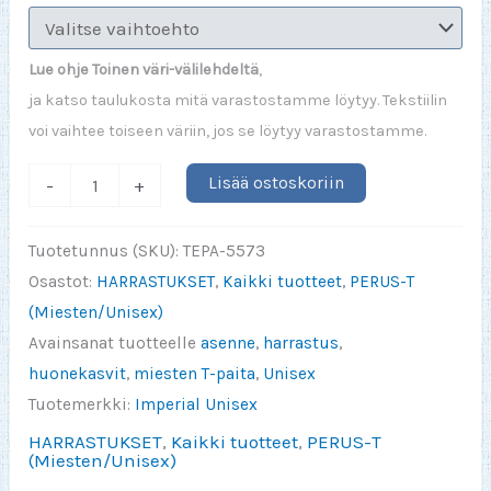
Lue ohje Toinen väri-välilehdeltä
,
ja katso taulukosta mitä varastostamme löytyy. Tekstiilin
voi vaihtee toiseen väriin, jos se löytyy varastostamme.
Tiedät
Lisää ostoskoriin
-
+
että
sinulla
Tuotetunnus (SKU):
TEPA-5573
on
Osastot:
HARRASTUKSET
,
Kaikki tuotteet
,
PERUS-T
liikaa
(Miesten/Unisex)
huonekasveja
Avainsanat tuotteelle
asenne
,
harrastus
,
kun
huonekasvit
,
miesten T-paita
,
Unisex
et
Tuotemerkki:
Imperial Unisex
muista
HARRASTUKSET
,
Kaikki tuotteet
,
PERUS-T
mihin
(Miesten/Unisex)
laitoit