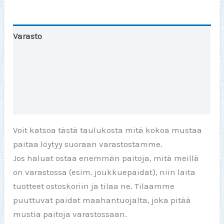
ne
määrä
Varasto
Toinen väri
Lisätiedot
Arviot (0)
Voit katsoa tästä taulukosta mitä kokoa mustaa
paitaa löytyy suoraan varastostamme.
Jos haluat ostaa enemmän paitoja, mitä meillä
on varastossa (esim. joukkuepaidat), niin laita
tuotteet ostoskoriin ja tilaa ne. Tilaamme
puuttuvat paidat maahantuojalta, joka pitää
mustia paitoja varastossaan.