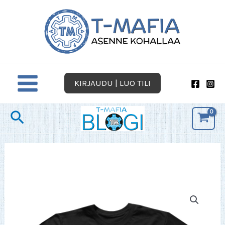
Siirry
sisältöön
KIRJAUDU | LUO TILI
Hae