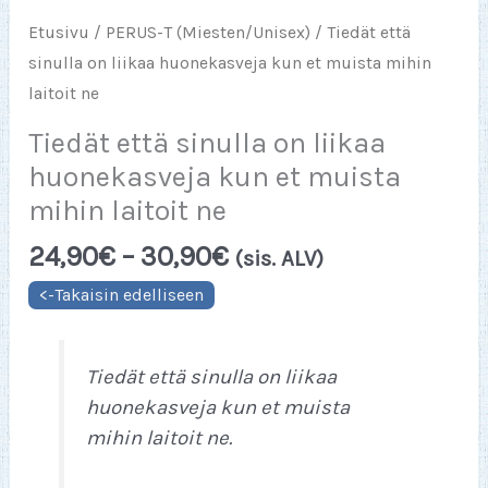
Etusivu
/
PERUS-T (Miesten/Unisex)
/ Tiedät että
sinulla on liikaa huonekasveja kun et muista mihin
laitoit ne
Tiedät että sinulla on liikaa
huonekasveja kun et muista
mihin laitoit ne
Hintaluokka:
24,90
€
–
30,90
€
(sis. ALV)
24,90€
-
30,90€
Tiedät että sinulla on liikaa
huonekasveja kun et muista
mihin laitoit ne.