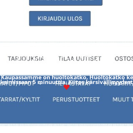
KAUPASSA ON
HUOLTOKATKOS
! Kaupassamme on huoltokatko. Huoltokatko ke
simissaan 5 minuuttia. Kiitos kärsivällisyydest