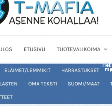
Hei
mak