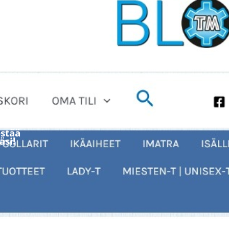
stää
äsi!