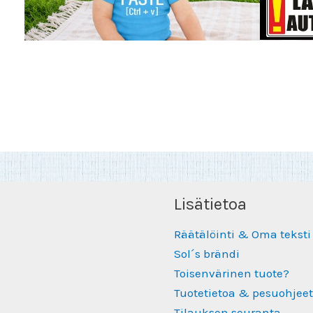
Lisätietoa
Räätälöinti & Oma teksti
Sol´s brändi
Toisenvärinen tuote?
Tuotetietoa & pesuohjeet
Tilauksen seuranta