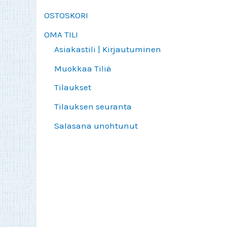
OSTOSKORI
OMA TILI
Asiakastili | Kirjautuminen
Muokkaa Tiliä
Tilaukset
Tilauksen seuranta
Salasana unohtunut