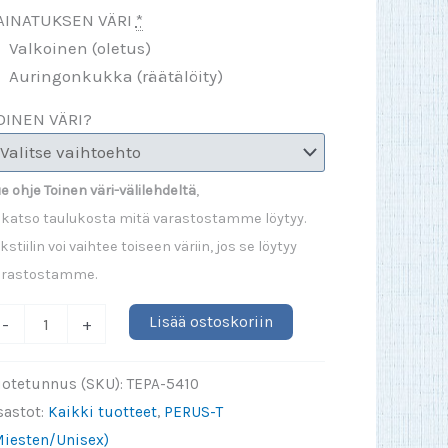
AINATUKSEN VÄRI
*
Valkoinen (oletus)
Auringonkukka (räätälöity)
OINEN VÄRI?
e ohje Toinen väri-välilehdeltä
,
 katso taulukosta mitä varastostamme löytyy.
kstiilin voi vaihtee toiseen väriin, jos se löytyy
arastostamme.
ämä
Lisää ostoskoriin
-
+
aita
äyttäis
uotetunnus (SKU):
TEPA-5410
yvältä
sastot:
Kaikki tuotteet
,
PERUS-T
akkarisi
Miesten/Unisex)