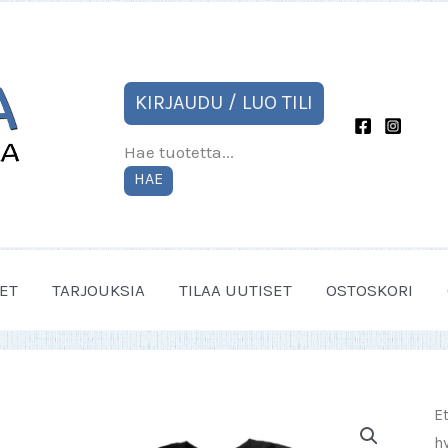
KIRJAUDU / LUO TILI
Hae tuotetta...
HAE
ET
TARJOUKSIA
TILAA UUTISET
OSTOSKORI
E
hy