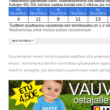
Suurempien erien toimitusaika saattaa olla pidem
ensin. Voimme kuitenkin toimittaa lyhyessäkin aja
meihin yhteyttä, jos tarvitset suuremman erän paitoja