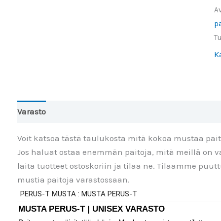
la
A
m
pa
T
K
Varasto
Toinen väri
Lisätiedot
Arviot (0)
Voit katsoa tästä taulukosta mitä kokoa mustaa pai
Jos haluat ostaa enemmän paitoja, mitä meillä on va
laita tuotteet ostoskoriin ja tilaa ne. Tilaamme puu
mustia paitoja varastossaan.