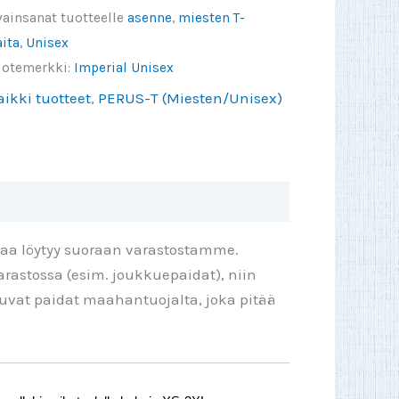
ttialla
vainsanat tuotteelle
asenne
,
miesten T-
äärä
ita
,
Unisex
uotemerkki:
Imperial Unisex
aikki tuotteet
,
PERUS-T (Miesten/Unisex)
taa löytyy suoraan varastostamme.
rastossa (esim. joukkuepaidat), niin
ttuvat paidat maahantuojalta, joka pitää