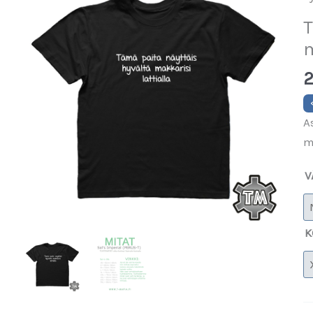
T
m
2
A
m
V
K