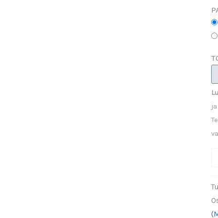
P
T
Lu
ja
Te
v
T
p
n
T
h
O
m
(