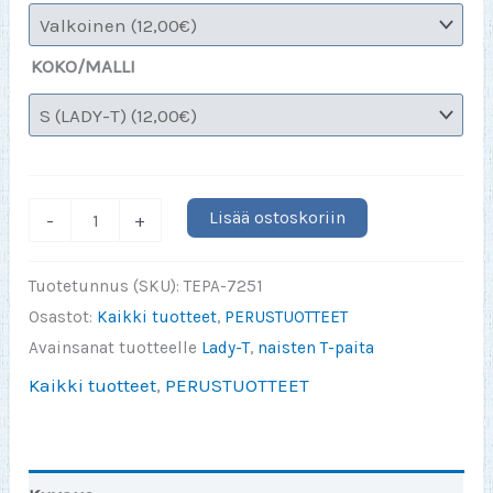
KOKO/MALLI
T-
Lisää ostoskoriin
-
+
Paita
Valkoinen
Tuotetunnus (SKU):
TEPA-7251
Lady
Osastot:
Kaikki tuotteet
,
PERUSTUOTTEET
S-
Avainsanat tuotteelle
Lady-T
,
naisten T-paita
3XL
Kaikki tuotteet
,
PERUSTUOTTEET
määrä