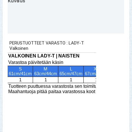
Kuvaus
Lisätiedot
Arviot (0)