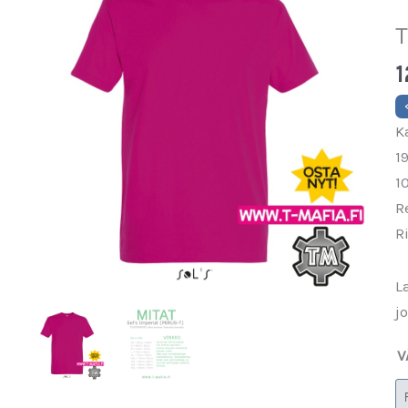
T
1
K
1
1
R
R
L
j
V