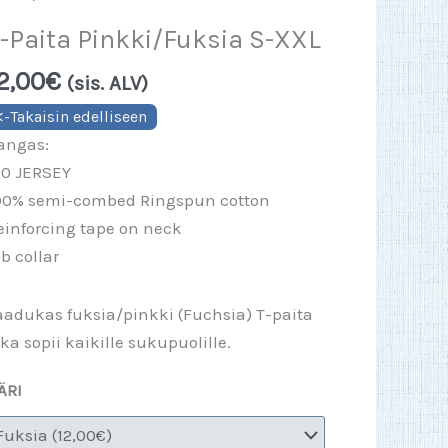
-Paita Pinkki/Fuksia S-XXL
2,00
€
(sis. ALV)
angas:
90 JERSEY
00% semi-combed Ringspun cotton
einforcing tape on neck
ib collar
aadukas fuksia/pinkki (Fuchsia) T-paita
oka sopii kaikille sukupuolille.
ÄRI