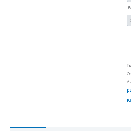
K
T
P
P
T
S
O
X
A
m
pa
K