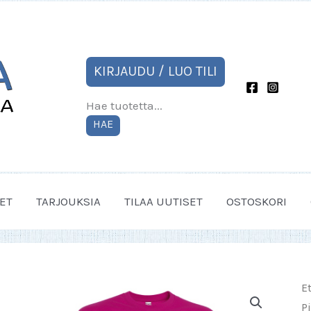
KIRJAUDU / LUO TILI
Hae tuotetta...
HAE
ET
TARJOUKSIA
TILAA UUTISET
OSTOSKORI
E
P