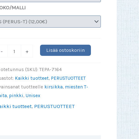
OKO/MALLI
-
Lisää ostoskoriin
-
+
aita
inkki/Fuksia
uotetunnus (SKU):
TEPA-7164
-
sastot:
Kaikki tuotteet
,
PERUSTUOTTEET
XL
vainsanat tuotteelle
kirsikka
,
miesten T-
äärä
ita
,
pinkki
,
Unisex
aikki tuotteet
,
PERUSTUOTTEET