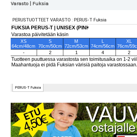
Varasto | Fuksia
Lisätiedot
Arviot (0)