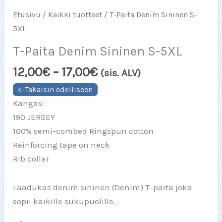
Etusivu
/
Kaikki tuotteet
/ T-Paita Denim Sininen S-
5XL
T-Paita Denim Sininen S-5XL
Hintaluokka:
12,00
€
–
17,00
€
(sis. ALV)
12,00€
-
Kangas:
17,00€
190 JERSEY
100% semi-combed Ringspun cotton
Reinforcing tape on neck
Rib collar
Laadukas denim sininen (Denim) T-paita joka
sopii kaikille sukupuolille.