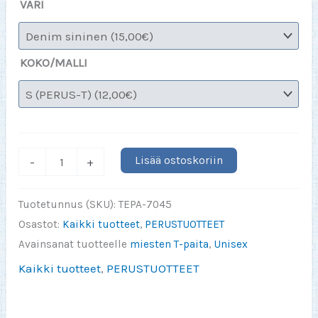
VÄRI
KOKO/MALLI
T-
Lisää ostoskoriin
-
+
Paita
Denim
Tuotetunnus (SKU):
TEPA-7045
Sininen
Osastot:
Kaikki tuotteet
,
PERUSTUOTTEET
S-
Avainsanat tuotteelle
miesten T-paita
,
Unisex
5XL
Kaikki tuotteet
,
PERUSTUOTTEET
määrä