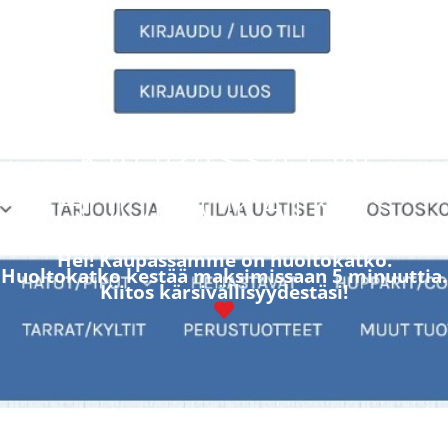
KAUPASSA ON
HUOLTOKATKOS
Hei! Kaupassamme on huoltokatko.
Huoltokatko kestää maksimissaan 5 minuuttia.
Kiitos kärsivällisyydestäsi!