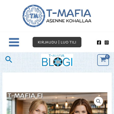
Siirry
sisältöön
KIRJAUDU | LUO TILI
Hae