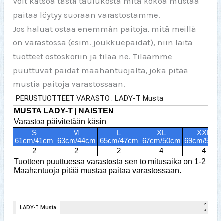
Voit katsoa tästä taulukosta mitä kokoa mustaa
paitaa löytyy suoraan varastostamme.
Jos haluat ostaa enemmän paitoja, mitä meillä
on varastossa (esim. joukkuepaidat), niin laita
tuotteet ostoskoriin ja tilaa ne. Tilaamme
puuttuvat paidat maahantuojalta, joka pitää
mustia paitoja varastossaan.