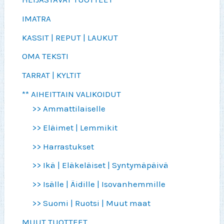
IMATRA
KASSIT | REPUT | LAUKUT
OMA TEKSTI
TARRAT | KYLTIT
** AIHEITTAIN VALIKOIDUT
>> Ammattilaiselle
>> Eläimet | Lemmikit
>> Harrastukset
>> Ikä | Eläkeläiset | Syntymäpäivä
>> Isälle | Äidille | Isovanhemmille
>> Suomi | Ruotsi | Muut maat
MUUT TUOTTEET