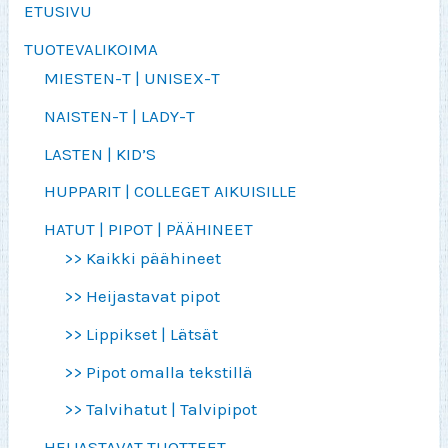
ETUSIVU
TUOTEVALIKOIMA
MIESTEN-T | UNISEX-T
NAISTEN-T | LADY-T
LASTEN | KID’S
HUPPARIT | COLLEGET AIKUISILLE
HATUT | PIPOT | PÄÄHINEET
>> Kaikki päähineet
>> Heijastavat pipot
>> Lippikset | Lätsät
>> Pipot omalla tekstillä
>> Talvihatut | Talvipipot
HEIJASTAVAT TUOTTEET