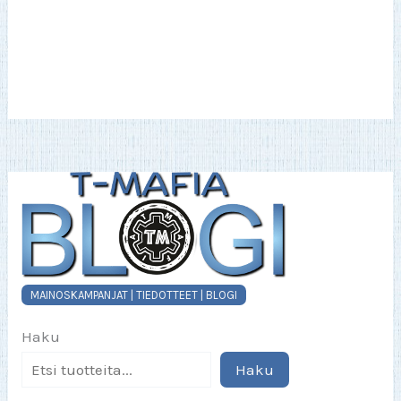
on
useampi
muunnelma.
Voit
tehdä
valinnat
tuotteen
sivulla.
MAINOSKAMPANJAT | TIEDOTTEET | BLOGI
Haku
Haku