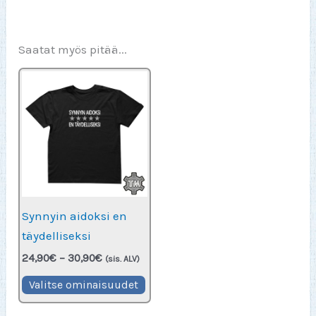
Saatat myös pitää...
Synnyin aidoksi en
täydelliseksi
Hintaluokka:
24,90
€
–
30,90
€
(sis. ALV)
24,90€
Tällä
-
Valitse ominaisuudet
30,90€
tuotteella