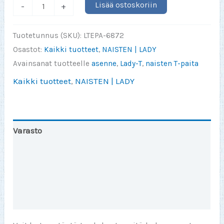
Synnyin
Lisää ostoskoriin
-
+
aidoksi
en
Tuotetunnus (SKU):
LTEPA-6872
täydelliseksi
Osastot:
Kaikki tuotteet
,
NAISTEN | LADY
(LADY)
Avainsanat tuotteelle
asenne
,
Lady-T
,
naisten T-paita
määrä
Kaikki tuotteet
,
NAISTEN | LADY
Varasto
Toinen väri
Lisätiedot
Arviot (0)