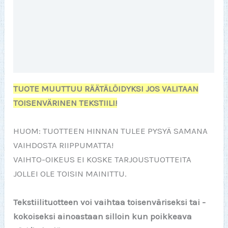
JR-T Info
Lisätiedot
Arviot (0)
TUOTE MUUTTUU RÄÄTÄLÖIDYKSI JOS VALITAAN
TOISENVÄRINEN TEKSTIILI!
HUOM: TUOTTEEN HINNAN TULEE PYSYÄ SAMANA
VAIHDOSTA RIIPPUMATTA!
VAIHTO-OIKEUS EI KOSKE TARJOUSTUOTTEITA
JOLLEI OLE TOISIN MAINITTU.
Tekstiilituotteen voi vaihtaa toisenväriseksi tai -
kokoiseksi ainoastaan silloin kun poikkeava