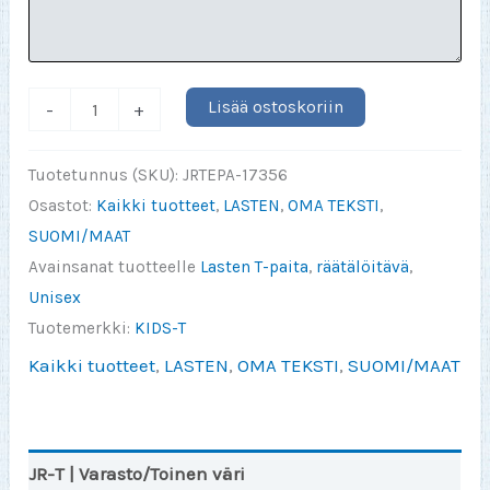
SVERIGE/SWEDEN
Lisää ostoskoriin
-
+
(valitse
tekstit)
Tuotetunnus (SKU):
JRTEPA-17356
pelipaita
Osastot:
Kaikki tuotteet
,
LASTEN
,
OMA TEKSTI
,
(JR)
SUOMI/MAAT
määrä
Avainsanat tuotteelle
Lasten T-paita
,
räätälöitävä
,
Unisex
Tuotemerkki:
KIDS-T
Kaikki tuotteet
,
LASTEN
,
OMA TEKSTI
,
SUOMI/MAAT
JR-T | Varasto/Toinen väri