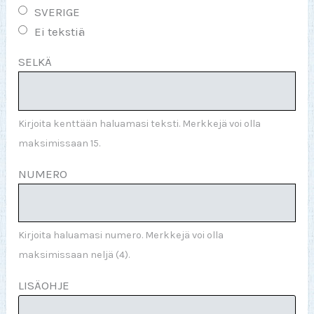
SVERIGE
Ei tekstiä
SELKÄ
Kirjoita kenttään haluamasi teksti. Merkkejä voi olla
maksimissaan 15.
NUMERO
Kirjoita haluamasi numero. Merkkejä voi olla
maksimissaan neljä (4).
LISÄOHJE