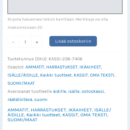
Kirjoita haluamasi teksti kenttään. Merkkejä voi olla
maksimissaan 20
Suomalainen
Lisää ostoskoriin
-
+
SUPER
UKKI
Tuotetunnus (SKU):
KASSI-236-7406
/
Osastot:
AMMATIT
,
HARRASTUKSET
,
IKÄAIHEET
,
ISKÄ
ISÄLLE/ÄIDILLE
,
Kaikki tuotteet
,
KASSIT
,
OMA TEKSTI
,
/
SUOMI/MAAT
VAARI
Avainsanat tuotteelle
äidille
,
isälle
,
ostoskassi
,
/
räätälöitävä
,
suomi
ÄITI
AMMATIT
,
HARRASTUKSET
,
IKÄAIHEET
,
ISÄLLE/
(valitse)
ÄIDILLE
,
Kaikki tuotteet
,
KASSIT
,
OMA TEKSTI
,
SUOMI/MAAT
kangaskassi
määrä