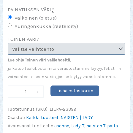
PAINATUKSEN VÄRI
*
Valkoinen (oletus)
Auringonkukka (räätälöity)
TOINEN VÄRI?
Lue ohje Toinen väri-välilehdeltä
,
ja katso taulukosta mitä varastostamme löytyy. Tekstiilin
voi vaihtee toiseen väriin, jos se löytyy varastostamme.
Raha
Lisää ostoskoriin
-
+
ei
tee
Tuotetunnus (SKU):
LTEPA-23399
onnelliseksi
Osastot:
Kaikki tuotteet
,
NAISTEN | LADY
(Lady)
Avainsanat tuotteelle
asenne
,
Lady-T
,
naisten T-paita
määrä