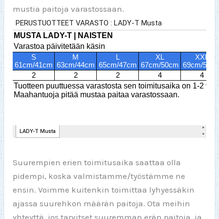
mustia paitoja varastossaan.
Suurempien erien toimitusaika saattaa olla
pidempi, koska valmistamme/työstämme ne
ensin. Voimme kuitenkin toimittaa lyhyessäkin
ajassa suurehkon määrän paitoja. Ota meihin
yhteyttä, jos tarvitset suuremman erän paitoja, ja