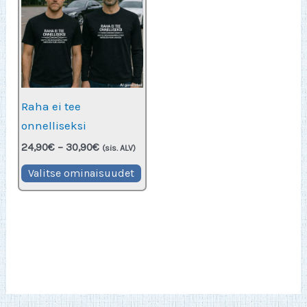
Raha ei tee
onnelliseksi
Hintaluokka:
24,90
€
–
30,90
€
(sis. ALV)
24,90€
Tällä
-
Valitse ominaisuudet
30,90€
tuotteella
on
useampi
muunnelma.
Voit
tehdä
valinnat