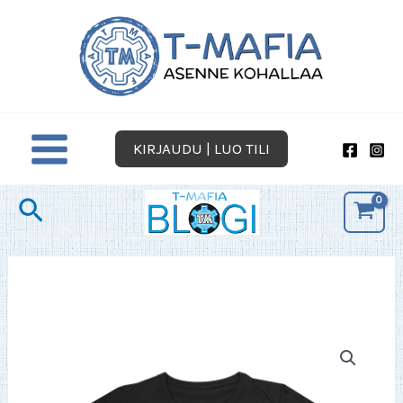
Siirry
sisältöön
KIRJAUDU | LUO TILI
Hae