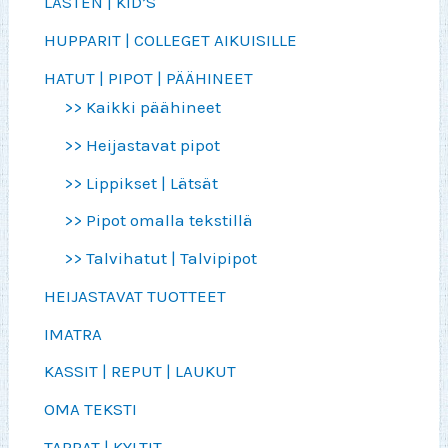
LASTEN | KID’S
HUPPARIT | COLLEGET AIKUISILLE
HATUT | PIPOT | PÄÄHINEET
>> Kaikki päähineet
>> Heijastavat pipot
>> Lippikset | Lätsät
>> Pipot omalla tekstillä
>> Talvihatut | Talvipipot
HEIJASTAVAT TUOTTEET
IMATRA
KASSIT | REPUT | LAUKUT
OMA TEKSTI
TARRAT | KYLTIT