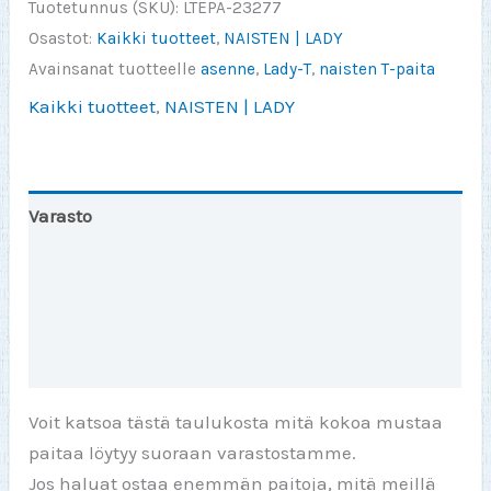
Tuotetunnus (SKU):
LTEPA-23277
iloinen
Osastot:
Kaikki tuotteet
,
NAISTEN | LADY
mieli
Avainsanat tuotteelle
asenne
,
Lady-T
,
naisten T-paita
(Lady)
Kaikki tuotteet
,
NAISTEN | LADY
määrä
Varasto
Toinen väri
Lisätiedot
Arviot (0)
Voit katsoa tästä taulukosta mitä kokoa mustaa
paitaa löytyy suoraan varastostamme.
Jos haluat ostaa enemmän paitoja, mitä meillä