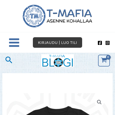
Siirry
sisältöön
KIRJAUDU | LUO TILI
Hae