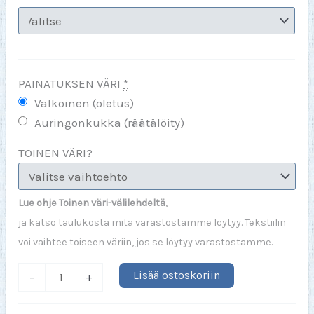
PAINATUKSEN VÄRI
*
Valkoinen (oletus)
Auringonkukka (räätälöity)
TOINEN VÄRI?
Lue ohje Toinen väri-välilehdeltä
,
ja katso taulukosta mitä varastostamme löytyy. Tekstiilin
voi vaihtee toiseen väriin, jos se löytyy varastostamme.
Puuttuvan
Lisää ostoskoriin
-
+
älyn
korvaa