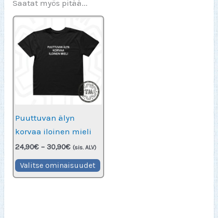
Saatat myös pitää...
Puuttuvan älyn
korvaa iloinen mieli
Hintaluokka:
24,90
€
–
30,90
€
(sis. ALV)
24,90€
Tällä
-
Valitse ominaisuudet
30,90€
tuotteella
on
useampi
muunnelma.