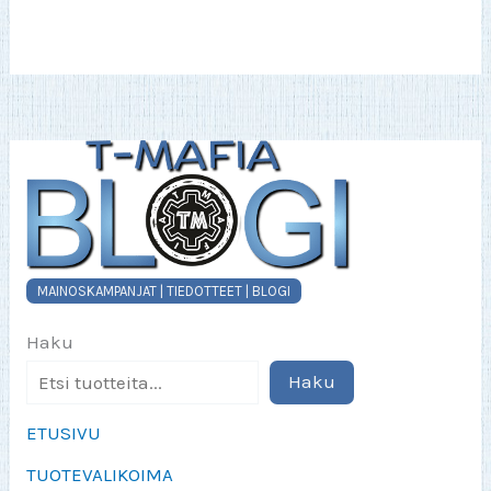
Voit
tehdä
valinnat
tuotteen
sivulla.
MAINOSKAMPANJAT | TIEDOTTEET | BLOGI
Haku
Haku
ETUSIVU
TUOTEVALIKOIMA