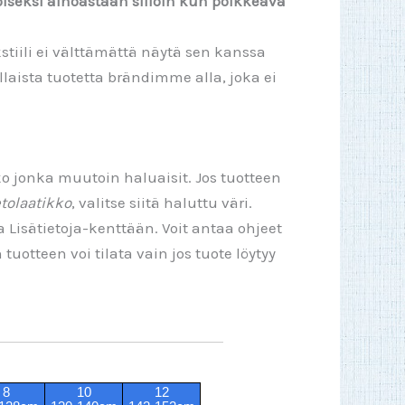
koiseksi ainoastaan silloin kun poikkeava
stiili ei välttämättä näytä sen kanssa
aista tuotetta brändimme alla, joka ei
ko jonka muutoin haluaisit. Jos tuotteen
tolaatikko
, valitse siitä haluttu väri.
a Lisätietoja-kenttään. Voit antaa ohjeet
uotteen voi tilata vain jos tuote löytyy