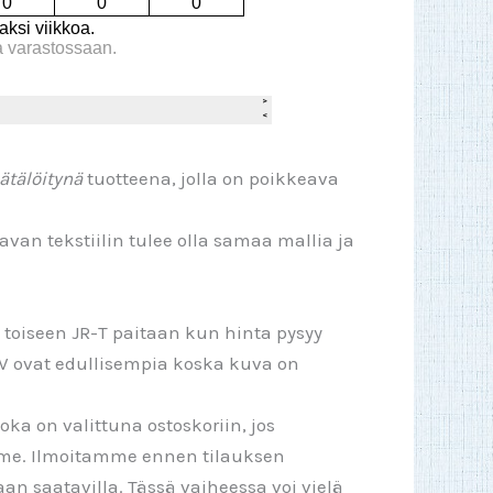
ätälöitynä
tuotteena, jolla on poikkeava
van tekstiilin tulee olla samaa mallia ja
n toiseen JR-T paitaan kun hinta pysyy
6V ovat edullisempia koska kuva on
ka on valittuna ostoskoriin, jos
mme. Ilmoitamme ennen tilauksen
aan saatavilla. Tässä vaiheessa voi vielä