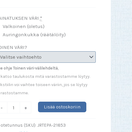
AINATUKSEN VÄRI
*
Valkoinen (oletus)
Auringonkukka (räätälöity)
OINEN VÄRI?
e ohje Toinen väri-välilehdeltä
,
 katso taulukosta mitä varastostamme löytyy.
kstiilin voi vaihtee toiseen väriin, jos se löytyy
arastostamme.
IKKUVELI
Lisää ostoskoriin
-
+
artoon
R)
uotetunnus (SKU):
JRTEPA-21853
äärä