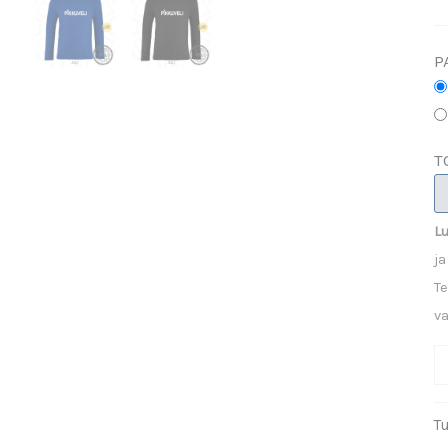
P
T
Lu
ja
Te
v
P
C
(J
T
m