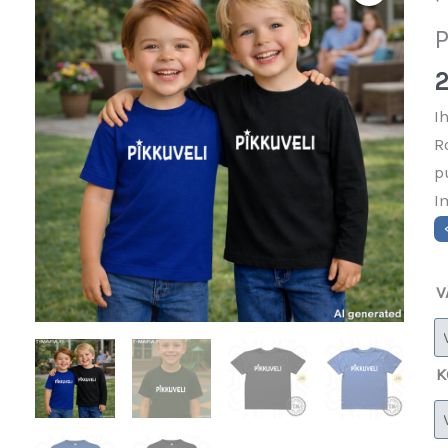
P
2
I
R
p
I
V
K