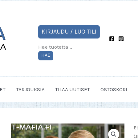
KIRJAUDU / LUO TILI
Hae tuotetta...
HAE
ET
TARJOUKSIA
TILAA UUTISET
OSTOSKORI
E
(J