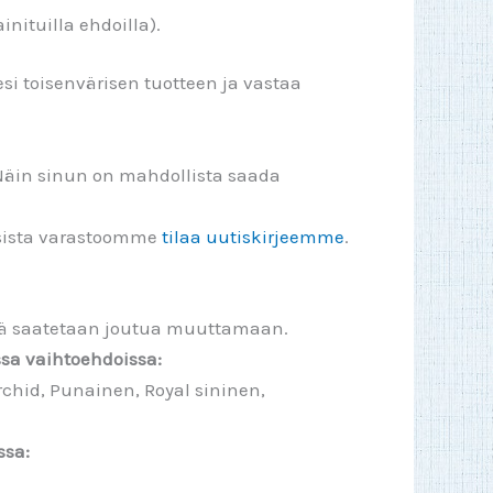
inituilla ehdoilla).
esi toisenvärisen tuotteen ja vastaa
Näin sinun on mahdollista saada
isista varastoomme
tilaa uutiskirjeemme
.
äriä saatetaan joutua muuttamaan.
sa vaihtoehdoissa:
chid, Punainen, Royal sininen,
ssa: