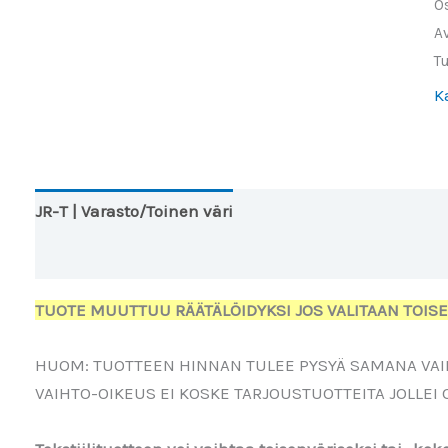
O
A
T
K
JR-T | Varasto/Toinen väri
JR-Pitkähihainen | Varas
Lisätiedot
Arviot (0)
TUOTE MUUTTUU RÄÄTÄLÖIDYKSI JOS VALITAAN TOISE
HUOM: TUOTTEEN HINNAN TULEE PYSYÄ SAMANA VAI
VAIHTO-OIKEUS EI KOSKE TARJOUSTUOTTEITA JOLLEI 