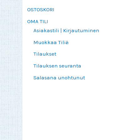
OSTOSKORI
OMA TILI
Asiakastili | Kirjautuminen
Muokkaa Tiliä
Tilaukset
Tilauksen seuranta
Salasana unohtunut