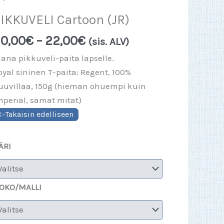
IKKUVELI Cartoon (JR)
Hintaluokka:
0,00
€
–
22,00
€
(sis. ALV)
20,00€
hana pikkuveli-paita lapselle.
-
oyal sininen T-paita: Regent, 100%
22,00€
uuvillaa, 150g (hieman ohuempi kuin
mperial, samat mitat)
ÄRI
OKO/MALLI