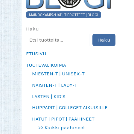
MAINOSKAMPANJAT | TIEDOTTEET | BLOGI
Haku
Haku
ETUSIVU
TUOTEVALIKOIMA
MIESTEN-T | UNISEX-T
NAISTEN-T | LADY-T
LASTEN | KID’S
HUPPARIT | COLLEGET AIKUISILLE
HATUT | PIPOT | PÄÄHINEET
>> Kaikki päähineet