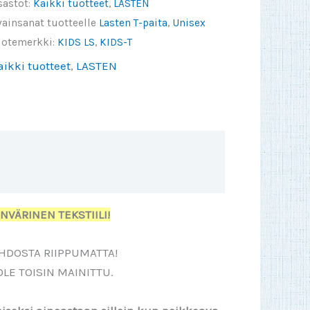
sastot:
Kaikki tuotteet
,
LASTEN
vainsanat tuotteelle
Lasten T-paita
,
Unisex
uotemerkki:
KIDS LS
,
KIDS-T
aikki tuotteet
,
LASTEN
to/Toinen väri
JR-T Info
JR-LSL Info
NVÄRINEN TEKSTIILI!
HDOSTA RIIPPUMATTA!
OLE TOISIN MAINITTU.