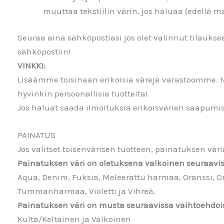
muuttaa tekstiilin värin, jos haluaa (edellä ma
Seuraa aina sähköpostiasi jos olet valinnut tilaukse
sähköpostiin!
VINKKI:
Lisäämme toisinaan erikoisia värejä varastoomme. 
hyvinkin persoonallisia tuotteita!
Jos haluat saada ilmoituksia erikoisvärien saapum
PAINATUS
Jos valitset toisenvärisen tuotteen, painatuksen v
Painatuksen väri on oletuksena valkoinen seuraavis
Aqua, Denim, Fuksia, Meleerattu harmaa, Oranssi, Or
Tummanharmaa, Violetti ja Vihreä.
Painatuksen väri on musta seuraavissa vaihtoehdoi
Kulta/Keltainen ja Valkoinen