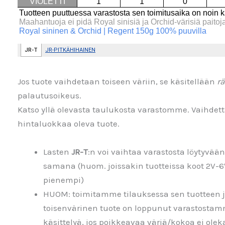
Jos tuote vaihdetaan toiseen väriin, se käsitellään
rä
palautusoikeus.
Katso yllä olevasta taulukosta varastomme. Vaihdetta
hintaluokkaa oleva tuote.
Lasten
JR-T
:n voi vaihtaa varastosta löytyvää
samana (huom. joissakin tuotteissa koot 2V-
pienempi)
HUOM: toimitamme tilauksessa sen tuotteen jo
toisenvärinen tuote on loppunut varastosta
käsittelyä, jos poikkeavaa väriä/kokoa ei olek