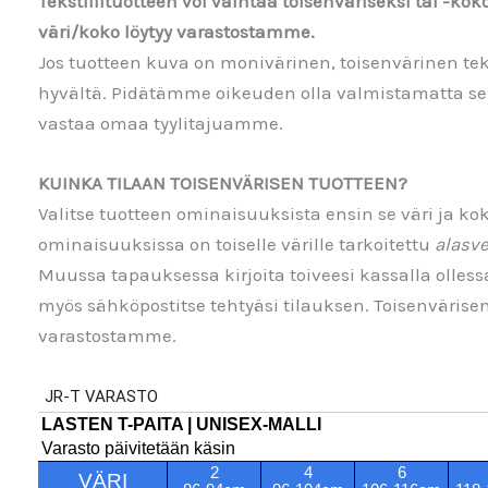
Tekstiilituotteen voi vaihtaa toisenväriseksi tai -ko
väri/koko löytyy varastostamme.
Jos tuotteen kuva on monivärinen, toisenvärinen tek
hyvältä. Pidätämme oikeuden olla valmistamatta sell
vastaa omaa tyylitajuamme.
KUINKA TILAAN TOISENVÄRISEN TUOTTEEN?
Valitse tuotteen ominaisuuksista ensin se väri ja ko
ominaisuuksissa on toiselle värille tarkoitettu
alasve
Muussa tapauksessa kirjoita toiveesi kassalla olless
myös sähköpostitse tehtyäsi tilauksen. Toisenvärisen t
varastostamme.